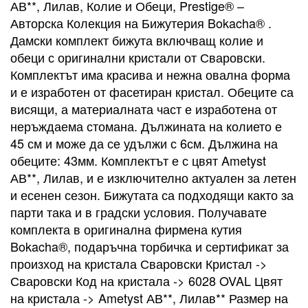
АВ**, Лилав, Колие и Обеци, Prestige® –
Авторска Колекция на Бижутерия Bokacha® .
Дамски комплект бижута включващ колие и
обеци с оригинални кристали от Сваровски.
Комплектът има красива и нежна овална форма
и е изработен от фасетиран кристал. Обеците са
висящи, а материалната част е изработена от
неръждаема стомана. Дължината на колието е
45 см и може да се удължи с 6см. Дължина на
обеците: 43мм. Комплектът е с цвят Ametyst
АВ**, Лилав, и е изключително актуален за летен
и есенен сезон. Бижутата са подходящи както за
парти така и в градски условия. Получавате
комплекта в оригинална фирмена кутия
Bokacha®, подаръчна торбичка и сертификат за
произход на кристала Сваровски Кристал ->
Сваровски Код на кристала -> 6028 OVAL Цвят
на кристала -> Ametyst АВ**, Лилав** Размер на