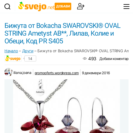
ДОБАВИ
Бижута от Bokacha SWAROVSKI® OVAL
STRING Ametyst АВ**, Лилав, Колие и
Обеци, Код PR S405
Начало
–
Други
–
Бижута от Bokacha SWAROVSKI® OVAL STRING Amety
493
14
Добави коментар
iliana.joana
promooferts.wordpress.com
9 декември 2016