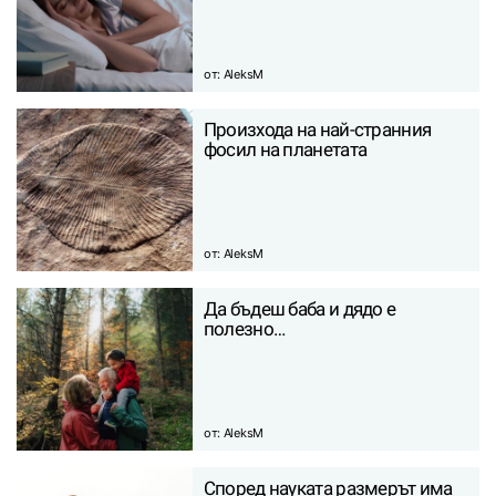
от:
AleksM
Произхода на най-странния
фосил на планетата
от:
AleksM
Да бъдеш баба и дядо е
полезно…
от:
AleksM
Според науката размерът има