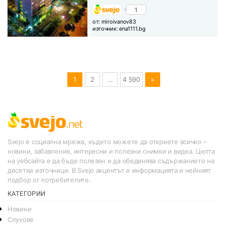
1
от:
miroivanov83
източник:
ena1111.bg
1
2
…
4 590
»
Svejo е социална мрежа, където можете да откриете всичко –
новини, забавления, интересни и полезни снимки и видеа. Целта
на уебсайта е да бъде полезен и да обединява съдържанието на
десетки източници. В Svejo акцентът е информацията и нейният
подбор от потребителите.
КАТЕГОРИИ
Новини
Слухове