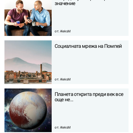
значение
от:
AleksM
Социалната мрежа на Помпей
от:
AleksM
Планета открита преди век все
още не…
от:
AleksM