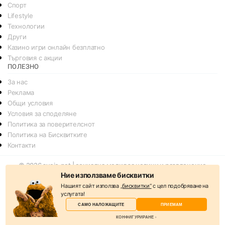
Спорт
Lifestyle
Технологии
Други
Казино игри онлайн безплатно
Търговия с акции
ПОЛЕЗНО
За нас
Реклама
Общи условия
Условия за споделяне
Политика за поверителснот
Политика на Бисквитките
Контакти
© 2026
svejo.net | социална медия за новини и развлечение
Ние използваме бисквитки
Нашият сайт използва
„бисквитки“
с цел подобряване на
услугата!
САМО НАЛОЖАЩИТЕ
ПРИЕМАМ
КОНФИГУРИРАНЕ