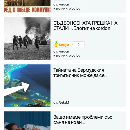
от:
kordon
източник:
blog.bg
СЪДБОНОСНАТА ГРЕШКА НА
СТАЛИН. Блогът на kordon
2
от:
kordon
източник:
blog.bg
Тайната на Бермудския
триъгълник може да се…
от:
AleksM
Защо имаме проблеми със
съня на нови…