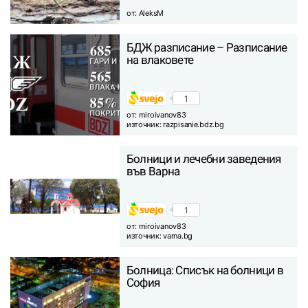
от:
AleksM
БДЖ разписание – Разписание
на влаковете
1
от:
miroivanov83
източник:
razpisanie.bdz.bg
Болници и лечебни заведения
във Варна
1
от:
miroivanov83
източник:
varna.bg
Болница: Списък на болници в
София