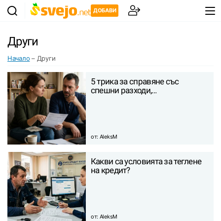
ДОБАВИ
Други
Начало
–
Други
5 трика за справяне със
спешни разходи,…
от:
AleksM
Какви са условията за теглене
на кредит?
от:
AleksM