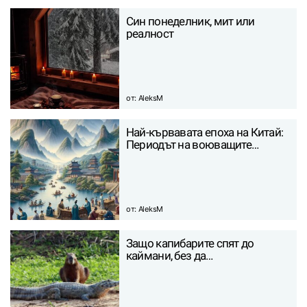
Син понеделник, мит или
реалност
от:
AleksM
Най-кървавата епоха на Китай:
Периодът на воюващите…
от:
AleksM
Защо капибарите спят до
каймани, без да…