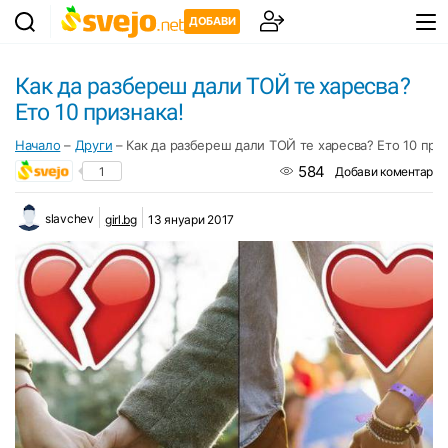
ДОБАВИ
Как да разбереш дали ТОЙ те харесва?
Ето 10 признака!
Начало
–
Други
–
Как да разбереш дали ТОЙ те харесва? Ето 10 приз
584
1
Добави коментар
slavchev
girl.bg
13 януари 2017