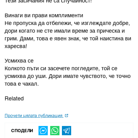
Тези засичания не са случайност!
Винаги ви прави комплименти
Не пропуска да отбележи, че изглеждате добре,
дори когато не сте имали време за прическа и
грим. Дами, това е явен знак, че той наистина ви
харесва!
Усмихва се
Колкото пъти си засечете погледите, той се
усмихва до уши. Дори имате чувството, че точно
това е чакал.
Related
Прочети цялата публикация
СПОДЕЛИ