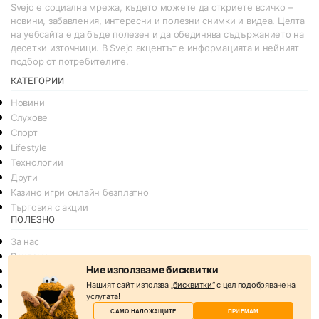
Svejo е социална мрежа, където можете да откриете всичко –
новини, забавления, интересни и полезни снимки и видеа. Целта
на уебсайта е да бъде полезен и да обединява съдържанието на
десетки източници. В Svejo акцентът е информацията и нейният
подбор от потребителите.
КАТЕГОРИИ
Новини
Слухове
Спорт
Lifestyle
Технологии
Други
Казино игри онлайн безплатно
Търговия с акции
ПОЛЕЗНО
За нас
Реклама
Ние използваме бисквитки
Общи условия
Нашият сайт използва
„бисквитки“
с цел подобряване на
Условия за споделяне
услугата!
Политика за поверителснот
САМО НАЛОЖАЩИТЕ
ПРИЕМАМ
Политика на Бисквитките