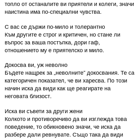
топло от останалите ви приятели и колеги, значи
наистина има по-специални чувства.
С вас се държи по-мило и толерантно
Към другите е строг и критичен, но стане ли
въпрос за ваша постъпка, дори гаф,
отношението му е приятелско и мило.
Докосва ви, уж неволно
Бъдете нащрек за „неволните“ докосвания. Те са
категоричен показател, че ви харесва. По този
начин иска да види как ще реагирате на
неговата близост.
Иска ви съвети за други жени
Колкото и противоречиво да ви изглежда това
поведение, то обикновено значи, че иска да
разбере дали ревнувате. Също така да види