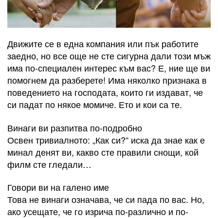
Движите се в една компания или пък работите
заедно, но все още не сте сигурна дали този мъж
има по-специален интерес към вас? Е, ние ще ви
помогнем да разберете! Има няколко признака в
поведението на господата, които ги издават, че
си падат по някое момиче. Ето и кои са те.
Винаги ви разпитва по-подробно
Освен тривиалното: „Как си?“ иска да знае как е
минал денят ви, какво сте правили снощи, кой
филм сте гледали…
Говори ви на галено име
Това не винаги означава, че си пада по вас. Но,
ако усещате, че го изрича по-различно и по-