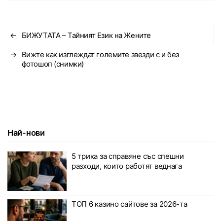
←
БИЖУТАТА – Тайният Език на Жените
→
Вижте как изглеждат големите звезди с и без
фотошоп (снимки)
Най-нови
5 трика за справяне със спешни
разходи, които работят веднага
ТОП 6 казино сайтове за 2026-та