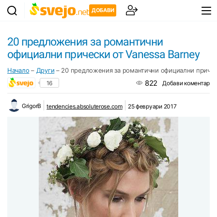
ДОБАВИ
20 предложения за романтични
официални прически от Vanessa Barney
Начало
–
Други
–
20 предложения за романтични официални прическ
822
16
Добави коментар
GrigorB
tendencies.absoluterose.com
25 февруари 2017