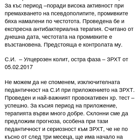
За къс период –поради висока активност при
премахването на псевдополипите, промивките
бяха намалени по честотота. Проведена бе и
експресна антибактериална терапия. Считано от
днешна дата, честотата на промивките е
възстановена. Предстояща е контролата му.
С.И. – Улцерозен колит, остра фаза – ЗРХТ от
05.02.2017
Не можем да не споменем, изключителната
педантичност на С.И при приложението на ЗРХТ.
Проведен и най-важният провокативен хр. тест –
успешно. За късия период на приложение,
терапията върви много добре. Склонни сме да
предложим прогноза, особена при тази
педантичност и сериозност към ЗРХТ, че не по
късно от след три месеца, ще има начало на