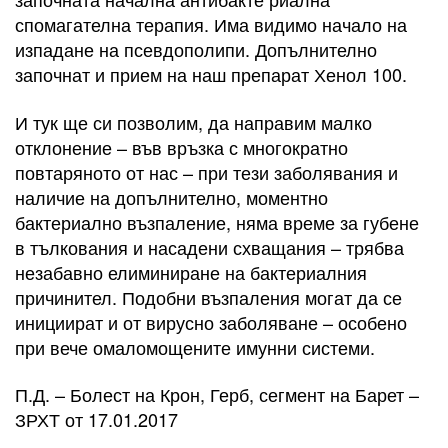
спомагателна терапия. Има видимо начало на
изпадане на псевдополипи. Допълнително
започнат и прием на наш препарат Хенол 100.
И тук ще си позволим, да направим малко
отклонение – във връзка с многократно
повтаряното от нас – при тези заболявания и
наличие на допълнително, моментно
бактериално възпаление, няма време за губене
в тълкования и насадени схващания – трябва
незабавно елиминиране на бактериалния
причинител. Подобни възпаления могат да се
инициират и от вирусно заболяване – особено
при вече омаломощените имунни системи.
П.Д. – Болест на Крон, Герб, сегмент на Барет –
ЗРХТ от 17.01.2017