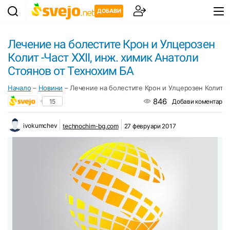
ДОБАВИ
Лечение на болестите Крон и Улцерозен
Колит -Част ХХІІ, инж. химик Анатоли
Стоянов от Технохим БА
Начало
–
Новини
–
Лечение на болестите Крон и Улцерозен Колит -Ч
846
15
Добави коментар
ivokumchev
technochim-bg.com
27 февруари 2017