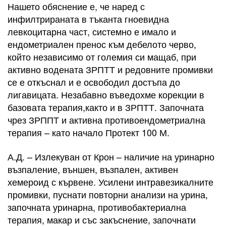
Нашето обяснение е, че наред с
инфилтрираната в тъканта гноевидна
левкоцитарна част, системно е имало и
ендометриален пренос към дебелото черво,
който независимо от големия си мащаб, при
активно водената ЗРПТТ и редовните промивки
се е откъснал и е освободил достъпа до
лигавицата. Незабавно въведохме корекции в
базовата терапия,както и в ЗРПТТ. Започната
чрез ЗРППТ и активна противоендометриална
терапия – като начало Протект 100 М.
А.Д. – Излекуван от Крон – наличие на уринарно
възпаление, външен, възпален, активен
хемероид с кървене. Усилени интравезикалните
промивки, пуснати повторни анализи на урина,
започната уринарна, противобактериална
терапия, макар и със закъснение, започнати