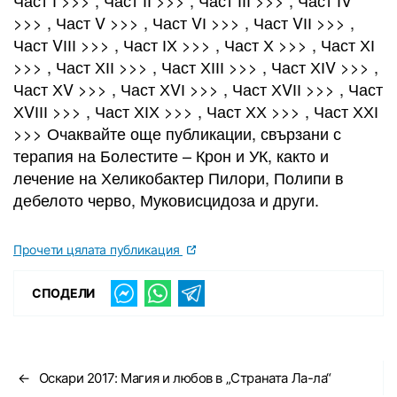
>>> , Част V >>> , Част VІ >>> , Част VІІ >>> ,
Част VІІІ >>> , Част ІХ >>> , Част Х >>> , Част ХІ
>>> , Част ХІІ >>> , Част ХІІІ >>> , Част ХІV >>> ,
Част ХV >>> , Част ХVІ >>> , Част ХVІІ >>> , Част
ХVІІІ >>> , Част ХІХ >>> , Част ХХ >>> , Част ХХІ
>>> Очаквайте още публикации, свързани с
терапия на Болестите – Крон и УК, както и
лечение на Хеликобактер Пилори, Полипи в
дебелото черво, Муковисцидоза и други.
Прочети цялата публикация
СПОДЕЛИ
←
Оскари 2017: Магия и любов в „Страната Ла-ла“