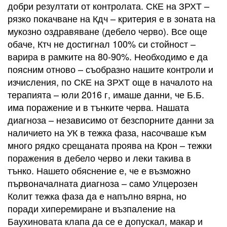
добри резултати от контролата. СКЕ на ЗРХТ –
рязко покачване на Кдч – критерия е в зоната на
мукозно оздравяване (дебело черво). Все още
обаче, Ктч не достигнал 100% си стойност –
варира в рамките на 80-90%. Необходимо е да
поясним отново – съобразно нашите контроли и
изчисления, по СКЕ на ЗРХТ още в началото на
терапията – юли 2016 г, имаше данни, че Б.Б.
има поражение и в тънките черва. Нашата
диагноза – независимо от безспорните данни за
наличието на УК в тежка фаза, насочваше към
много рядко срещаната проява на Крон – тежки
поражения в дебело черво и леки такива в
тънко. Нашето обяснение е, че е възможно
първоначалната диагноза – само Улцерозен
Колит тежка фаза да е напълно вярна, но
поради хиперемиране и възпаление на
Баухиновата клапа да се е допускал, макар и