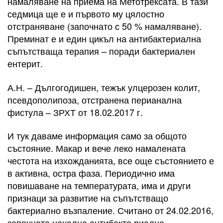
намаляване на приема на Метотрексата. В тази
седмица ще е и първото му цялостно
отстраняване (започнато с 50 % намаляване).
Преминат е и един цикъл на антибактериална
съпътстваща терапия – поради бактериален
ентерит.
А.Н. – Дългогодишен, тежък улцерозен колит,
псевдополипоза, отстранена перианална
фистула – ЗРХТ от 18.02.2017 г.
И тук даваме информация само за общото
състояние. Макар и вече леко намалената
честота на изхожданията, все още състоянието е
в активна, остра фаза. Периодично има
повишаване на температурата, има и други
признаци за развитие на съпътстващо
бактериално възпаление. Считано от 24.02.2016,
започната начална антибакте риална