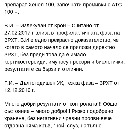
препарат Хенол 100, започнати промивки с АТС
100 +.
В.И. – Излекуван от Крон – Считано от
27.02.2017 г влиза в профилактичната фаза на
ЗРХТ. В.И е едно прекрасно доказателство, че
когато в самото начало се приложи директно
ЗРХТ, без преди това да е имало
кортикостероиди, имуносуп ресори и биологички,
резултатите са бързи и отлични.
Г.И. – Дългогодишен УК, тежка фаза – ЗРХТ от
12.12.2016 г.
Много добри резултати от контролата!!! Общо
състояние – много добро!!! Рязко подобрено
хранене, без негативни чревни прояви-вече
отдавна няма кръв, гной, слуз, напълно