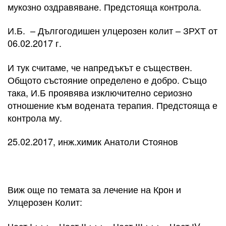
мукозно оздравяване. Предстояща контрола.
И.Б. – Дългогодишен улцерозен колит – ЗРХТ от
06.02.2017 г.
И тук считаме, че напредъкът е съществен.
Общото състояние определено е добро. Също
така, И.Б проявява изключително сериозно
отношение към водената терапия. Предстояща е
контрола му.
25.02.2017, инж.химик Анатоли Стоянов
Виж още по темата за лечение на Крон и
Улцерозен Колит:
Част І >>> , Част ІІ >>> , Част ІІІ >>> , Част ІV