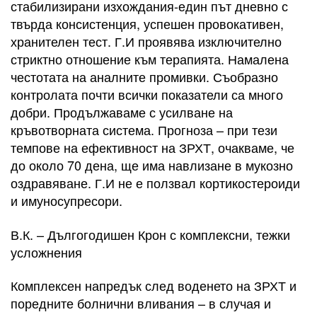
стабилизирани изхождания-един път дневно с
твърда консистенция, успешен провокативен,
хранителен тест. Г.И проявява изключително
стриктно отношение към терапията. Намалена
честотата на аналните промивки. Съобразно
контролата почти всички показатели са много
добри. Продължаваме с усилване на
кръвотворната система. Прогноза – при тези
темпове на ефективност на ЗРХТ, очакваме, че
до около 70 дена, ще има навлизане в мукозно
оздравяване. Г.И не е ползвал кортикостероиди
и имуносупресори.
В.К. – Дългогодишен Крон с комплексни, тежки
усложнения
Комплексен напредък след воденето на ЗРХТ и
поредните болнични вливания – в случая и