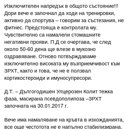
Изключителен напредък в общото състояние!!!
Дори вече е започнал да ходи на тренировки,
активно да спортува – говорим за състезания, не
фитнес. Предстояща е контролата му.
Чувствително са намалели стомашните
негативни прояви. П.Д се очертава, че след
около 50-60 дена ще влезе в мукозно
оздравяване. Отново потвърждаваме
изключително високата му възприемчивост към
ЗРХТ, както и това, че не е ползвал
кортикостероиди и имуносупресори.
Д.Т. – Дългогодишен Улцерозен Колит тежка
фаза, масирана псевдополипоза –ЗРХТ
започната на 30.01.2017 г.
Вече има намаляване на кръвта в изхожданията,
все още честотота не е напълно стабилизирана.