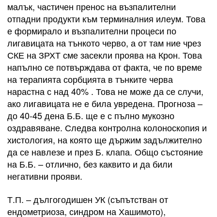
малък, частичен пренос на възпалителни
отпадни продукти към терминалния илеум. Това
е формирало и възпалителни процеси по
лигавицата на тънкото черво, а от там ние чрез
СКЕ на ЗРХТ сме засекли проява на Крон. Това
напълно се потвърждава от факта, че по време
на терапията сорбцията в тънките черва
нарастна с над 40% . Това не може да се случи,
ако лигавицата не е била увредена. Прогноза –
до 40-45 дена Б.Б. ще е с пълно мукозно
оздравяване. Следва контролна колоноскопия и
хистология, на която ще държим задължително
да се навлезе и през Б. клапа. Общо състояние
на Б.Б. – отлично, без каквито и да били
негативни прояви.
Т.П. – дългогодишен УК (съпътстван от
ендометриоза, синдром на Хашимото),