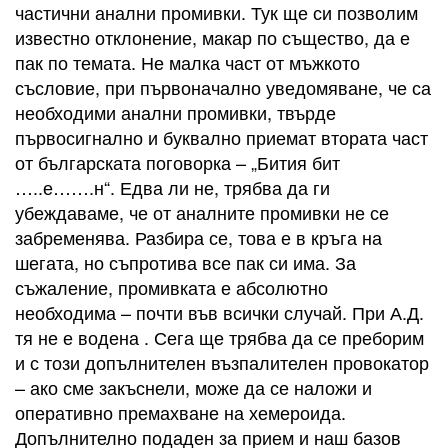
частични анални промивки. Тук ще си позволим
известно отклонение, макар по същество, да е
пак по темата. Не малка част от мъжкото
съсловие, при първоначално уведомяване, че са
необходими анални промивки, твърде
първосигнално и буквално приемат втората част
от българската поговорка – „Бития бит
…..е…….н“. Едва ли не, трябва да ги
убеждаваме, че от аналните промивки не се
забременява. Разбира се, това е в кръга на
шегата, но съпротива все пак си има. За
съжаление, промивката е абсолютно
необходима – почти във всички случай. При А.Д.
тя не е водена . Сега ще трябва да се преборим
и с този допълнителен възпалителен провокатор
– ако сме закъснели, може да се наложи и
оперативно премахване на хемероида.
Допълнително подаден за прием и наш базов