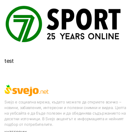
test
Svejo е социална мрежа, където можете да откриете всичко –
новини, забавления, интересни и полезни снимки и видеа. Целта
на уебсайта е да бъде полезен и да обединява съдържанието на
десетки източници. В Svejo акцентът е информацията и нейният
подбор от потребителите.