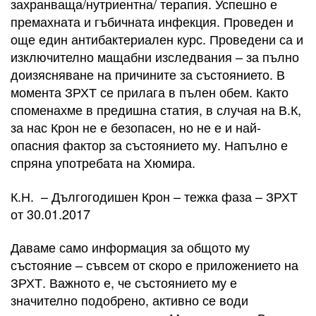
захранваща/нутриентна/ терапия. Успешно е
премахната и гъбичната инфекция. Проведен и
още един антибактериален курс. Проведени са и
изключително мащабни изследвания – за пълно
доизясняване на причините за състоянието. В
момента ЗРХТ се прилага в пълен обем. Както
споменахме в предишна статия, в случая на В.К,
за нас Крон не е безопасен, но не е и най-
опасния фактор за състоянието му. Напълно е
спряна употребата на Хюмира.
К.Н. – Дългогодишен Крон – тежка фаза – ЗРХТ
от 30.01.2017
Даваме само информация за общото му
състояние – съвсем от скоро е приложението на
ЗРХТ. Важното е, че състоянието му е
значително подобрено, активно се води