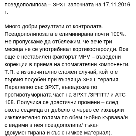
псевдополипоза – ЗРХТ започната на 17.11.2016
г.
Много добри резултати от контролата.
Псевдополипозата е елиминирана почти 100%.
Не пропускаме да отбележим, че вече три
месеца не се употребяват кортикостероиди. Все
още е нестабилен факторът MPV – въведени
корекции в приема на спомагателни компоненти.
Т.П. е изключително сложен случай, който е
първия подобен при вървяща ЗРХТ терапия.
Паралелно със ЗРХТ, въведохме по
противотуморната част на ЗРХТ /ЗРПТТ/ и АТС
108. Получиха се драстични промени – след
около седмица от дебелото черво се изхвърли
изключително голяма по обем гнойно кървава/и
с видими в нея псевдополипи/ тъкан
(документирана и със снимков материал).