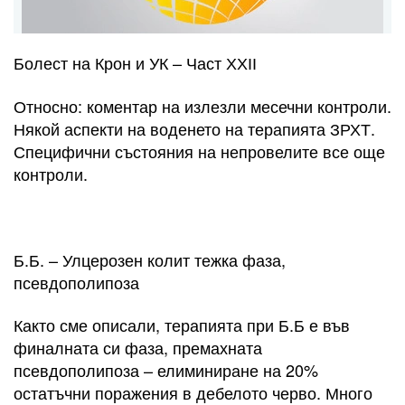
Болест на Крон и УК – Част ХХІІ
Относно: коментар на излезли месечни контроли.
Някой аспекти на воденето на терапията ЗРХТ.
Специфични състояния на непровелите все още
контроли.
Б.Б. – Улцерозен колит тежка фаза,
псевдополипоза
Както сме описали, терапията при Б.Б е във
финалната си фаза, премахната
псевдополипоза – елиминиране на 20%
остатъчни поражения в дебелото черво. Много