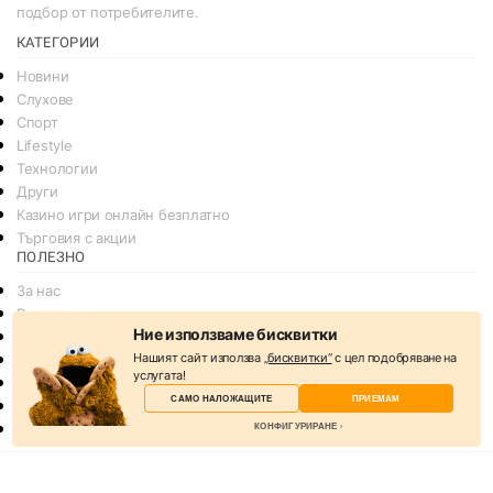
подбор от потребителите.
КАТЕГОРИИ
Новини
Слухове
Спорт
Lifestyle
Технологии
Други
Казино игри онлайн безплатно
Търговия с акции
ПОЛЕЗНО
За нас
Реклама
Ние използваме бисквитки
Общи условия
Нашият сайт използва
„бисквитки“
с цел подобряване на
Условия за споделяне
услугата!
Политика за поверителснот
САМО НАЛОЖАЩИТЕ
ПРИЕМАМ
Политика на Бисквитките
КОНФИГУРИРАНЕ
Контакти
© 2026
svejo.net | социална медия за новини и развлечение
Избери бисквитки