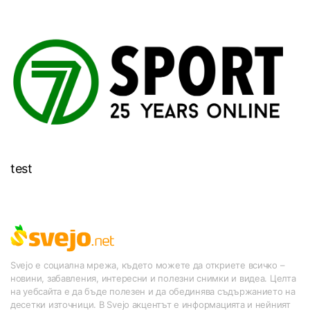
test
Svejo е социална мрежа, където можете да откриете всичко –
новини, забавления, интересни и полезни снимки и видеа. Целта
на уебсайта е да бъде полезен и да обединява съдържанието на
десетки източници. В Svejo акцентът е информацията и нейният