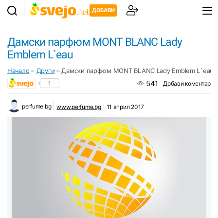
ДОБАВИ
Дамски парфюм MONT BLANC Lady
Emblem L`eau
Начало
–
Други
–
Дамски парфюм MONT BLANC Lady Emblem L`eau
541
1
Добави коментар
perfume.bg
www.perfume.bg
11 април 2017