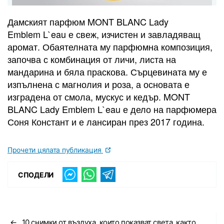
Дамският парфюм MONT BLANC Lady
Emblem L`eau е свеж, изчистен и завладяващ
аромат. Обаятелната му парфюмна композиция,
започва с комбинация от личи, листа на
мандарина и бяла праскова. Сърцевината му е
изпълнена с магнолия и роза, а основата е
изградена от смола, мускус и кедър. MONT
BLANC Lady Emblem L`eau е дело на парфюмера
Соня Констант и е лансиран през 2017 година.
Прочети цялата публикация
СПОДЕЛИ
←
10 снимки от въздуха, които показват света, както