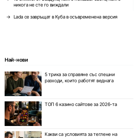
никога не сте го виждали
→
Lada се завръщат в Куба в осъвременена версия
Най-нови
5 трика за справяне със спешни
разходи, които работят веднага
ТОП 6 казино сайтове за 2026-та
Какви са условията за теглене на