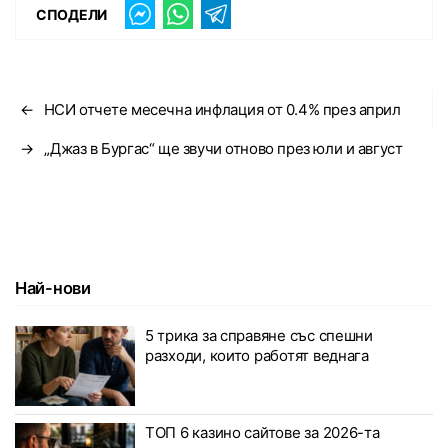
СПОДЕЛИ
←
НСИ отчете месечна инфлация от 0.4% през април
→
„Джаз в Бургас“ ще звучи отново през юли и август
Най-нови
5 трика за справяне със спешни
разходи, които работят веднага
ТОП 6 казино сайтове за 2026-та