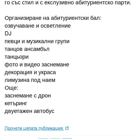
го със стил и с екслузивно абитуриентско парти.
Организиране на абитуриентски бал:
озвучаване и осветление
DJ
певци и музикални групи
танцов ансамбъл
танцьори
фото и видео заснемане
декорация и украса
лимузина под наем
Още:
заснемане с дрон
кетъринг
двуетажен автобус
Прочети цялата публикация