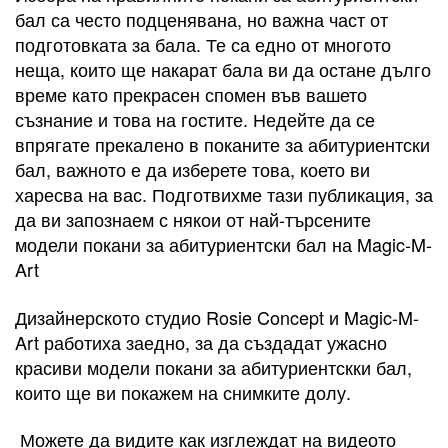
бал са често подценявана, но важна част от
подготовката за бала. Те са едно от многото
неща, които ще накарат бала ви да остане дълго
време като прекрасен спомен във вашето
съзнание и това на гостите. Недейте да се
впрягате прекалено в поканите за абитуриентски
бал, важното е да изберете това, което ви
харесва на вас. Подготвихме тази публикация, за
да ви запознаем с някои от най-търсените
модели покани за абитуриентски бал на Magic-M-
Art
Дизайнерското студио Rosie Concept и Magic-M-
Art работиха заедно, за да създадат ужасно
красиви модели покани за абитуриентскки бал,
които ще ви покажем на снимките долу.
Можете да видите как изглеждат на видеото