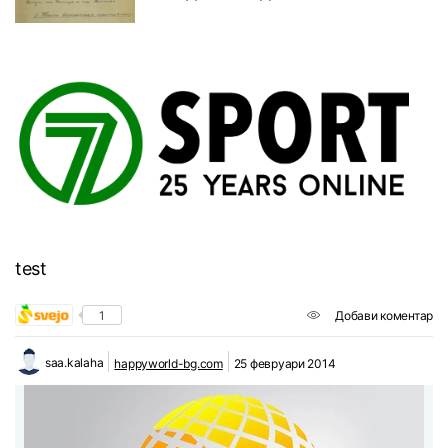
test
1
Добави коментар
saa.kalaha
happyworld-bg.com
25 февруари 2014