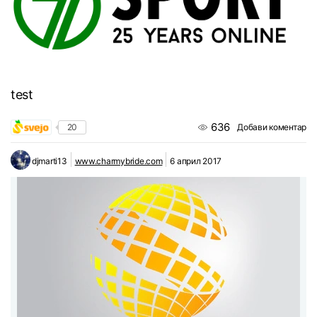
test
636
20
Добави коментар
djmarti13
www.charmybride.com
6 април 2017