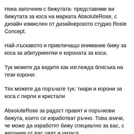
Нека започнем с бижутата- представяме ви
бижутата за коса на марката AbsoluteRose, с
дизайн измислен от дизайнерското студио Rosie
Concept.
Най-лъскавото и привличащо внимание бижу за
коса за абитуриентки е короната за коса.
Тук можете да видите как изглежда блясъка на
тези корони:
Тях можете да поръчате тук: тиари и корони за
коса с перли и кристали
AbsoluteRose за радост правят и поръчкови
бижута, които се изработват ръчно. Това значи,
че може да изработят бижу специално за вас, с
желания от вас цвят и украса.