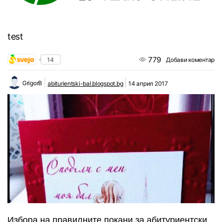
test
779
14
Добави коментар
GrigorB
abiturientski-bal.blogspot.bg
14 април 2017
Избора на правилните покани за абитуриентски