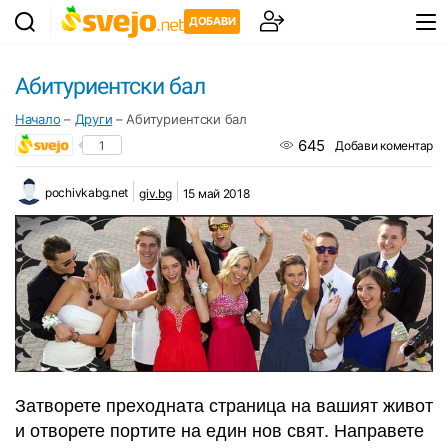
ДОБАВИ
Абитуриентски бал
Начало
–
Други
–
Абитуриентски бал
645
1
Добави коментар
pochivkabg.net
giv.bg
15 май 2018
Затворете преходната страница на вашият живот
и отворете портите на един нов свят. Направете