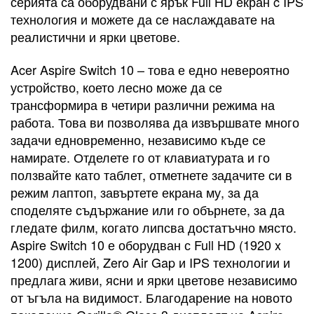
серията са оборудвани с ярък Full HD екран c IPS
технология и можете да се наслаждавате на
реалистични и ярки цветове.
Acer Aspire Switch 10 – това е едно невероятно
устройство, което лесно може да се
трансформира в четири различни режима на
работа. Това ви позволява да извършвате много
задачи едновременно, независимо къде се
намирате. Отделете го от клавиатурата и го
ползвайте като таблет, отметнете задачите си в
режим лаптоп, завъртете екрана му, за да
споделяте съдържание или го обърнете, за да
гледате филм, когато липсва достатъчно място.
Aspire Switch 10 е оборудван с Full HD (1920 x
1200) дисплей, Zero Air Gap и IPS технологии и
предлага живи, ясни и ярки цветове независимо
от ъгъла на видимост. Благодарение на новото