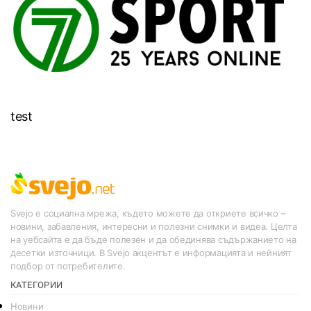
test
Svejo е социална мрежа, където можете да откриете всичко –
новини, забавления, интересни и полезни снимки и видеа. Целта
на уебсайта е да бъде полезен и да обединява съдържанието на
десетки източници. В Svejo акцентът е информацията и нейният
подбор от потребителите.
КАТЕГОРИИ
Новини