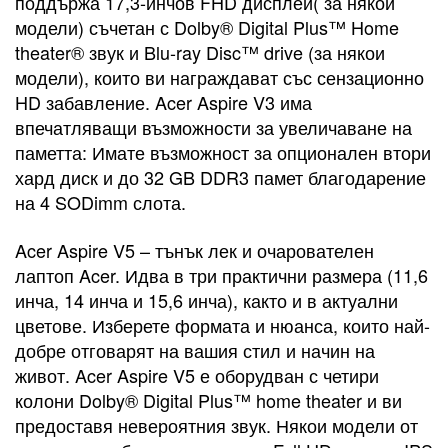
поддържа 17,3-инчов FHD дисплей( за някои
модели) съчетан с Dolby® Digital Plus™ Home
theater® звук и Blu-ray Disc™ drive (за някои
модели), които ви награждават със сензационно
HD забавление. Acer Aspire V3 има
впечатляващи възможности за увеличаване на
паметта: Имате възможност за опционален втори
хард диск и до 32 GB DDR3 памет благодарение
на 4 SODimm слота.
Acer Aspire V5 – тънък лек и очарователен
лаптоп Acer. Идва в три практични размера (11,6
инча, 14 инча и 15,6 инча), както и в актуални
цветове. Изберете формата и нюанса, които най-
добре отговарят на вашия стил и начин на
живот. Acer Aspire V5 е оборудван с четири
колони Dolby® Digital Plus™ home theater и ви
предоставя невероятния звук. Някои модели от