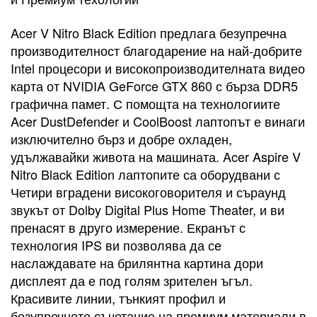
Acer V Nitro Black Edition предлага безупречна
производителност благодарение на най-добрите
Intel процесори и високопроизводителната видео
карта от NVIDIA GeForce GTX 860 с бърза DDR5
графична памет. С помощта на технологиите
Acer DustDefender и CoolBoost лаптопът е винаги
изключително бърз и добре охладен,
удължавайки живота на машината. Acer Aspire V
Nitro Black Edition лаптопите са оборудвани с
Четири вградени високоговорителя и съраунд
звукът от Dolby Digital Plus Home Theater, и ви
пренасят в друго измерение. Екранът с
технология IPS ви позволява да се
наслаждавате на брилянтна картина дори
дисплеят да е под голям зрителен ъгъл.
Красивите линии, тънкият профил и
безупречното съчетание на премиум материали в