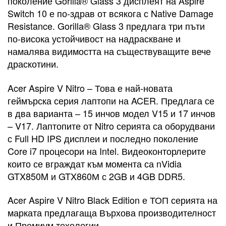
поколение Gorilla® Glass 3 дисплеят на Aspire
Switch 10 е по-здрав от всякога с Native Damage
Resistance. Gorilla® Glass 3 предлага три пъти
по-висока устойчивост на надраскване и
намалява видимостта на съществуващите вече
драскотини.
Acer Aspire V Nitro – Това е най-новата
геймърска серия лаптопи на ACER. Предлага се
в два варианта – 15 инчов модел V15 и 17 инчов
– V17. Лаптопите от Nitro серията са оборудвани
с Full HD IPS дисплеи и последно поколение
Core i7 процесори на Intel. Видеоконторлерите
които се вграждат към момента са nVidia
GTX850M и GTX860М с 2GB и 4GB DDR5.
Acer Aspire V Nitro Black Edition е ТОП серията на
марката предлагаща Върхова производителност
и Премиум техологии