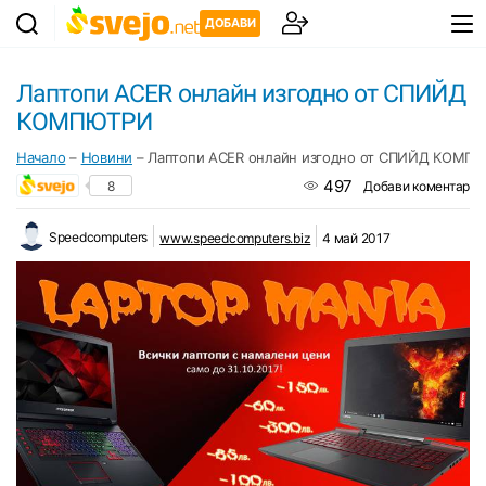
ДОБАВИ
Лаптопи ACER онлайн изгодно от СПИЙД
КОМПЮТРИ
Начало
–
Новини
–
Лаптопи ACER онлайн изгодно от СПИЙД КОМП
497
8
Добави коментар
Speedcomputers
www.speedcomputers.biz
4 май 2017