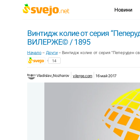
Новини
Винтидж колие от серия “Пеперу
ВИЛЕРЖЕ© / 1895
Начало
–
Други
–
Винтидж колие от серия “Пеперуден св
14
Vladislav_Nozharov
vilerge.com
16 май 2017