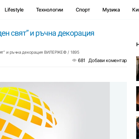
Lifestyle
Технологии
Спорт
Музика
Ки
ден свят” и ръчна декорация
ят” и ръчна декорация ВИЛЕРЖЕ© / 1895
681
Добави коментар