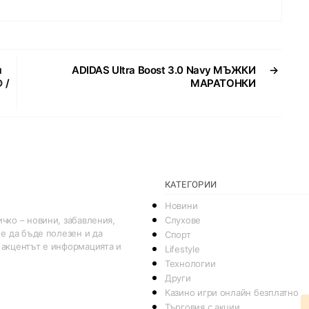
я
ADIDAS Ultra Boost 3.0 Navy МЪЖКИ
→
 /
МАРАТОНКИ
КАТЕГОРИИ
Новини
Слухове
чко – новини, забавления,
 е да бъде полезен и да
Спорт
 акцентът е информацията и
Lifestyle
Технологии
Други
Казино игри онлайн безплатно
Търговия с акции