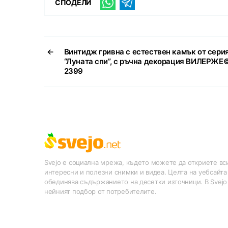
СПОДЕЛИ
←
Винтидж гривна с естествен камък от сери
“Луната спи”, с ръчна декорация ВИЛЕРЖЕ©
2399
Svejo е социална мрежа, където можете да откриете вси
интересни и полезни снимки и видеа. Целта на уебсайта
обединява съдържанието на десетки източници. В Svejo
нейният подбор от потребителите.