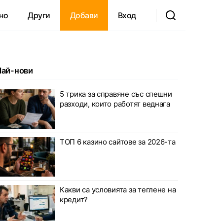
но
Други
Добави
Вход
Най-нови
5 трика за справяне със спешни
разходи, които работят веднага
ТОП 6 казино сайтове за 2026-та
Какви са условията за теглене на
кредит?