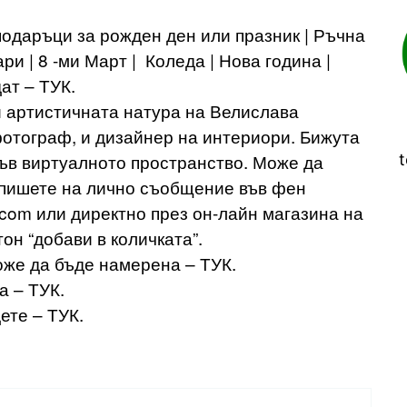
одаръци за рожден ден или празник | Ръчна
ри | 8 -ми Март | Коледа | Нова година |
ат – ТУК.
артистичната натура на Велислава
отограф, и дизайнер на интериори. Бижута
в виртуалното пространство. Може да
t
о пишете на лично съобщение във фен
.com
или директно през он-лайн магазина на
тон “добави в количката”.
же да бъде намерена – ТУК.
а – ТУК.
ете – ТУК.