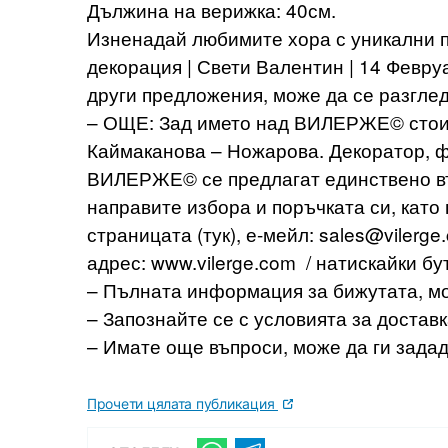
Дължина на верижка: 40см.
Изненадай любимите хора с уникални п
декорация | Свети Валентин | 14 Февруа
други предложения, може да се разглед
– ОЩЕ: Зад името над ВИЛЕРЖЕ© стои 
Каймаканова – Ножарова. Декоратор, ф
ВИЛЕРЖЕ© се предлагат единствено въ
направите избора и поръчката си, кат
страницата (тук), е-мейл:
sales@vilerge
адрес: www.vilerge.com / натискайки бу
– Пълната информация за бижутата, мо
– Запознайте се с условията за доставк
– Имате още въпроси, може да ги задад
Прочети цялата публикация