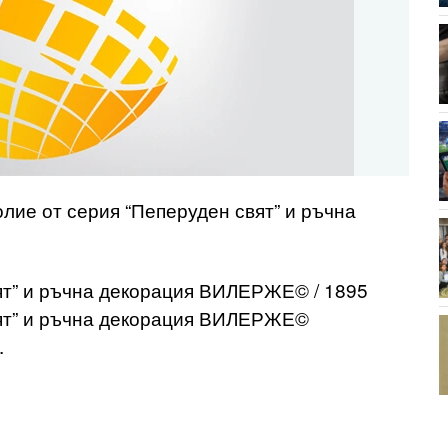
колие от серия “Пеперуден свят” и ръчна
ят” и ръчна декорация ВИЛЕРЖЕ© / 1895
вят” и ръчна декорация ВИЛЕРЖЕ©
.