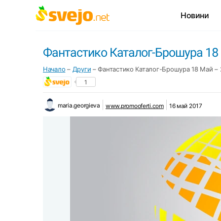
Новини
Фантастико Каталог-Брошура 18
Начало
–
Други
–
Фантастико Каталог-Брошура 18 Май – 
1
maria.georgieva
www.promooferti.com
16 май 2017