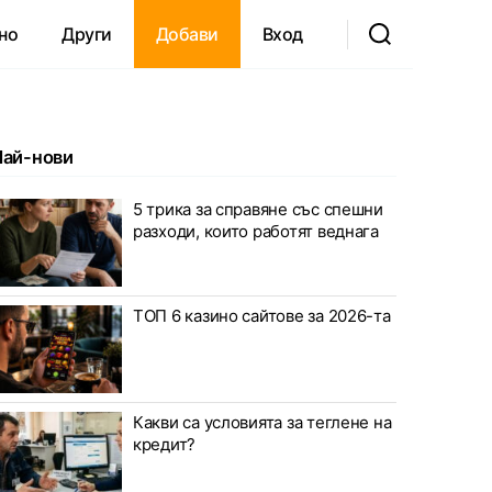
но
Други
Добави
Вход
Най-нови
5 трика за справяне със спешни
разходи, които работят веднага
ТОП 6 казино сайтове за 2026-та
Какви са условията за теглене на
кредит?