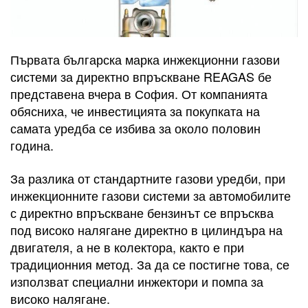
Първата българска марка инжекционни газови
системи за директно впръскване REAGAS бе
представена вчера в София. От компанията
обясниха, че инвестицията за покупката на
самата уредба се избива за около половин
година.
За разлика от стандартните газови уредби, при
инжекционните газови системи за автомобилите
с директно впръскване бензинът се впръсква
под високо налягане директно в цилиндъра на
двигателя, а не в колектора, както е при
традиционния метод. За да се постигне това, се
използват специални инжектори и помпа за
високо налягане.