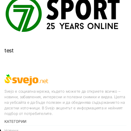
test
Svejo е социална мрежа, където можете да откриете всичко –
новини, забавления, интересни и полезни снимки и видеа. Целта
на уебсайта е да бъде полезен и да обединява съдържанието на
десетки източници. В Svejo акцентът е информацията и нейният
подбор от потребителите.
КАТЕГОРИИ
Новини