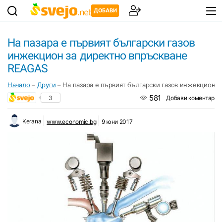
ДОБАВИ
На пазара е първият български газов
инжекцион за директно впръскване
REAGAS
Начало
–
Други
–
На пазара е първият български газов инжекцион 
581
3
Добави коментар
Kerana
www.economic.bg
9 юни 2017