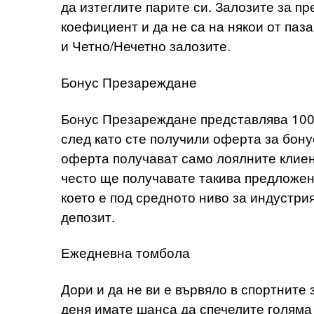
да изтеглите парите си. Залозите за пр
коефициент и да не са на някои от паз
и Четно/Нечетно залозите.
Бонус Презареждане
Бонус Презареждане представлява 100
след като сте получили оферта за бон
оферта получават само лоялните клиент
често ще получавате такива предложен
което е под средното ниво за индустри
депозит.
Ежедневна томбола
Дори и да не ви е вървяло в спортните 
деня имате шанса да спечелите голяма