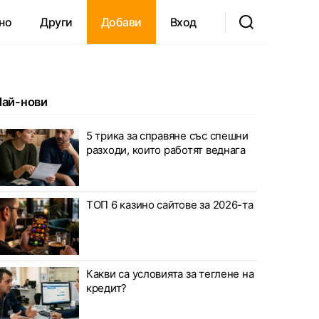
но
Други
Добави
Вход
Най-нови
5 трика за справяне със спешни
разходи, които работят веднага
ТОП 6 казино сайтове за 2026-та
Какви са условията за теглене на
кредит?