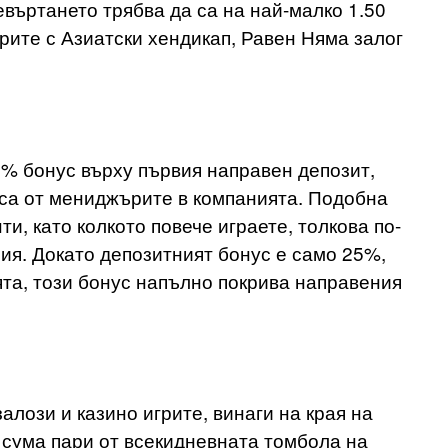
евъртането трябва да са на най-малко 1.50
арите с Азиатски хендикап, Равен Няма залог
% бонус върху първия направен депозит,
уса от мениджърите в компанията. Подобна
и, като колкото повече играете, толкова по-
ия. Докато депозитният бонус е само 25%,
ята, този бонус напълно покрива направения
залози и казино игрите, винаги на края на
 сума пари от всекидневната томбола на