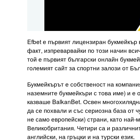
Efbet е първият лицензиран букмейкър 
факт, изпреварвайки по този начин вси
той е първият български онлайн букмей
големият сайт за спортни залози от Бъ
Букмейкърът е собственост на компани
наземните букмейкъри с това име) и е о
казваше BalkanBet. Освен многохилядн
да се похвали и със сериозна база от 
не само европейски) страни, като най-м
Великобритания. Четири са и различните
английски, на гръцки и на турски език.