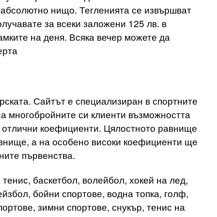
ща абсолютно нищо. Тегленията се извършват
получавате за всеки заложени 125 лв. в
амките на деня. Всяка вечер можете да
ерта
рската. Сайтът е специализиран в спортните
 на многобройните си клиенти възможността
ри отлични коефициенти. Цялостното равнище
авнище, а на особено високи коефициенти ще
ните първенства.
 тенис, баскетбол, волейбол, хокей на лед,
йзбол, бойни спортове, водна топка, голф,
портове, зимни спортове, снукър, тенис на