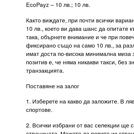
EcoPayz – 10 лв.; 10 лв.
Както виждате, при почти всички вариа
10 лв., което ви дава шанс да опитате
така, обърнете внимание и че при пове
фиксирано също на само 10 лв., за раз
имат доста по-висока минимална миза з
позитив е, че няма никакви такси, без 
транзакцията.
Поставяне на залог
1. Изберете на какво да заложите. В л
спортове.
2. Всички избрани от вас селекции ще се
страницата. Можете да ровите из стран