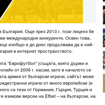
в България. Още през 2013 г. този лиценз бе
чки международни конкуренти. Освен това,
кър изобщо и до днес продължава да е най-
лгария в интернет пространството.
ята “Еврофутбол” (същата, която държи и
нлайн от 2006 г. насам, като в началото се
ата армия от български играчи, сайтът може
чуждестранни играчи от много европейски (и
ного са тези от Германия, Гърция, Турция и
 езикови версии на Efbet – на български, на