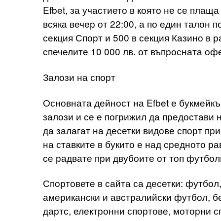
Efbet, за участието в която не се пла
всяка вечер от 22:00, а по един талон 
секция Спорт и 500 в секция Казино в р
спечелите 10 000 лв. от въпросната оф
Залози на спорт
Основната дейност на Efbet е букмейкъ
залози и се е погрижил да предостави
да залагат на десетки видове спорт п
на ставките в букито е над средното р
се радвате при двубоите от топ футбол
Спортовете в сайта са десетки: футбол,
американски и австралийски футбол, бе
дартс, електронни спортове, моторни с