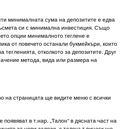
нти минималната сума на депозитите е едва
 късмета си с минимална инвестиция. Също
чето опции минималното теглене е
лика от повечето останали букмейкъри, които
а тегленията, отколкото за депозитите. Друг
значение метода, вида или размера на
яво на страницата ще видите меню с всички
 появяват в т.нар. „Талон“ в дясната част на
иците за нови залози, а талонът винаги ще