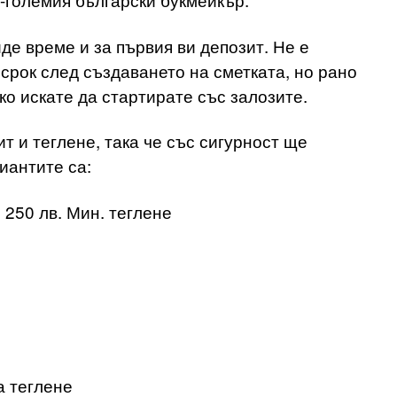
де време и за първия ви депозит. Не е
срок след създаването на сметката, но рано
ко искате да стартирате със залозите.
т и теглене, така че със сигурност ще
иантите са:
 250 лв. Мин. теглене
а теглене