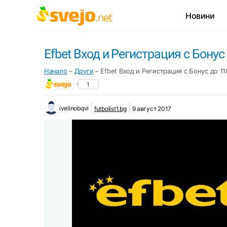
Новини
Efbet Вход и Регистрация с Бонус
Начало
–
Други
–
Efbet Вход и Регистрация с Бонус до 11
1
ivelinobqvi
futbolist1.bg
9 август 2017