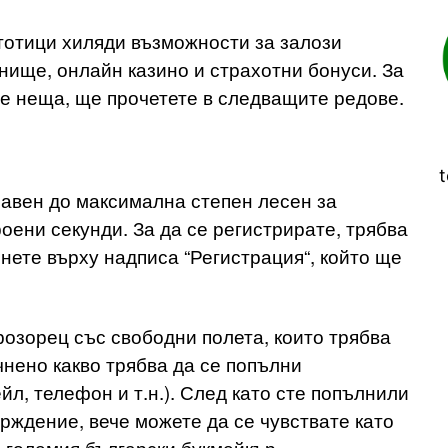
стотици хиляди възможности за залози
нище, онлайн казино и страхотни бонуси. За
ече неща, ще прочетете в следващите редове.
t
равен до максимална степен лесен за
оени секунди. За да се регистрирате, трябва
снете върху надписа “Регистрация“, който ще
розорец със свободни полета, които трябва
чнено какво трябва да се попълни
йл, телефон и т.н.). След като сте попълнили
ърждение, вече можете да се чувствате като
-големия български букмейкър.