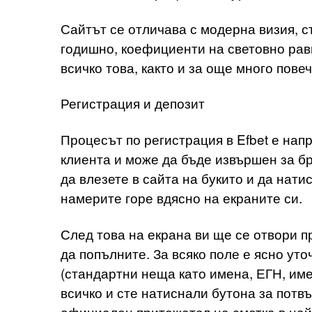
Сайтът се отличава с модерна визия, 
годишно, коефициенти на световно рав
всичко това, както и за още много пов
Регистрация и депозит
Процесът по регистрация в Efbet е нап
клиента и може да бъде извършен за бр
да влезете в сайта на букито и да нати
намерите горе вдясно на екраните си.
След това на екрана ви ще се отвори п
да попълните. За всяко поле е ясно уто
(стандартни неща като имена, ЕГН, име
всичко и сте натиснали бутона за потв
официален притежател на сметка в най