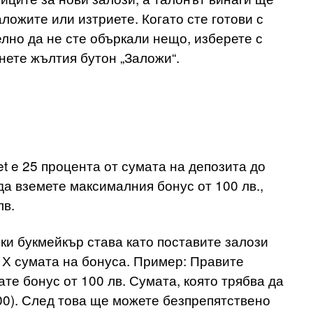
аложите или изтриете. Когато сте готови с
лно да не сте объркали нещо, изберете с
снете жълтия бутон „Заложи“.
t e 25 процента от сумата на депозита до
да вземете максималния бонус от 100 лв.,
лв.
ки букмейкър става като поставите залози
3 Х сумата на бонуса. Пример: Правите
ате бонус от 100 лв. Сумата, която трябва да
 100). След това ще можете безпрепятствено