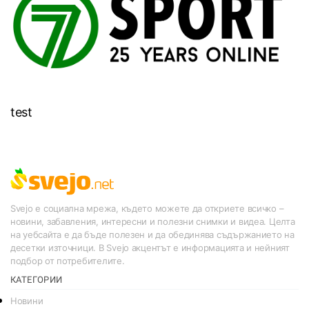
test
Svejo е социална мрежа, където можете да откриете всичко –
новини, забавления, интересни и полезни снимки и видеа. Целта
на уебсайта е да бъде полезен и да обединява съдържанието на
десетки източници. В Svejo акцентът е информацията и нейният
подбор от потребителите.
КАТЕГОРИИ
Новини