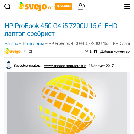
ДОБАВИ
HP ProBook 450 G4 i5-7200U 15.6″ FHD
лаптоп сребрист
Начало
–
Технологии
–
HP ProBook 450 G4 i5-7200U 15.6″ FHD лапто
641
21
Добави коментар
Speedcomputers
www.speedcomputers.biz
18 август 2017