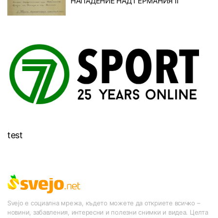
НАПАДЕНИЕ НАД ГЕРМАНИЯ II
test
Svejo е социална мрежа, където можете да откриете всичко –
новини, забавления, интересни и полезни снимки и видеа. Целта