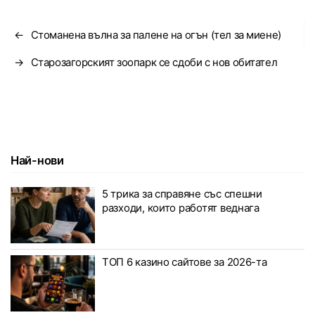
←
Стоманена вълна за палене на огън (тел за миене)
→
Старозагорският зоопарк се сдоби с нов обитател
Най-нови
5 трика за справяне със спешни
разходи, които работят веднага
ТОП 6 казино сайтове за 2026-та