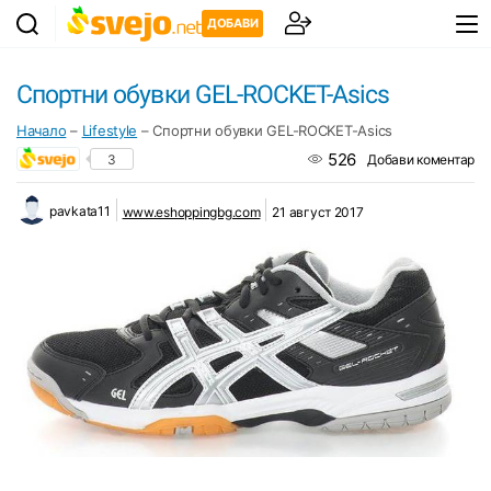
ДОБАВИ
Спортни обувки GEL-ROCKET-Asics
Начало
–
Lifestyle
–
Спортни обувки GEL-ROCKET-Asics
526
3
Добави коментар
pavkata11
www.eshoppingbg.com
21 август 2017