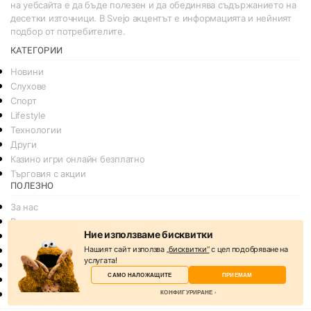
на уебсайта е да бъде полезен и да обединява съдържанието на
десетки източници. В Svejo акцентът е информацията и нейният
подбор от потребителите.
КАТЕГОРИИ
Новини
Слухове
Спорт
Lifestyle
Технологии
Други
Казино игри онлайн безплатно
Търговия с акции
ПОЛЕЗНО
За нас
Реклама
Ние използваме бисквитки
Общи условия
Нашият сайт използва
„бисквитки“
с цел подобряване на
Условия за споделяне
услугата!
Политика за поверителснот
САМО НАЛОЖАЩИТЕ
ПРИЕМАМ
Политика на Бисквитките
КОНФИГУРИРАНЕ
Контакти