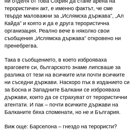
ни отделя от това София да стане арена на
терористичен акт, е именно фактът, че сме
твърде маловажни за „Ислямска държава“, „Ал
Кайда“ и която и да е друга терористична
организация. Реално вече в няколко свои
съобщения „Ислямска държава“ откровено ни
пренебрегва.
Така в съобщението, в което изброяваха
враговете си, българското знаме липсваше за
разлика от тези на всичките или почти всичките
ни съседни държави. Наскоро пък в изданието си
за Босна и Западните Балкани се изброяваха
държави, които да се страхуват от терористични
атентати. И пак – почти всичките държави на
Балканите бяха споменати, но не и България.
Виж още: Барселона – гнездо на терористи?