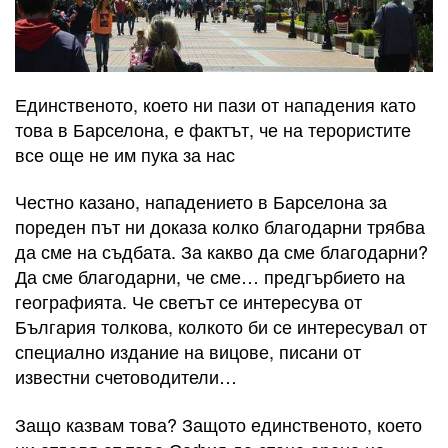
Единственото, което ни пази от нападения като
това в Барселона, е фактът, че на терористите
все още не им пука за нас
Честно казано, нападението в Барселона за
пореден път ни доказа колко благодарни трябва
да сме на съдбата. За какво да сме благодарни?
Да сме благодарни, че сме… предгърбието на
географията. Че светът се интересува от
България толкова, колкото би се интересувал от
специално издание на вицове, писани от
известни счетоводители…
Защо казвам това? Защото единственото, което