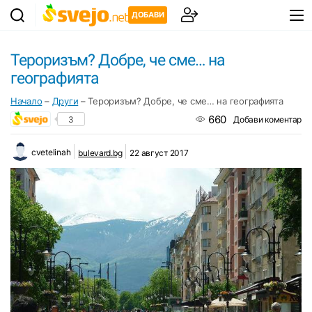
ДОБАВИ
Тероризъм? Добре, че сме… на
географията
Начало
–
Други
–
Тероризъм? Добре, че сме… на географията
660
3
Добави коментар
cvetelinah
bulevard.bg
22 август 2017