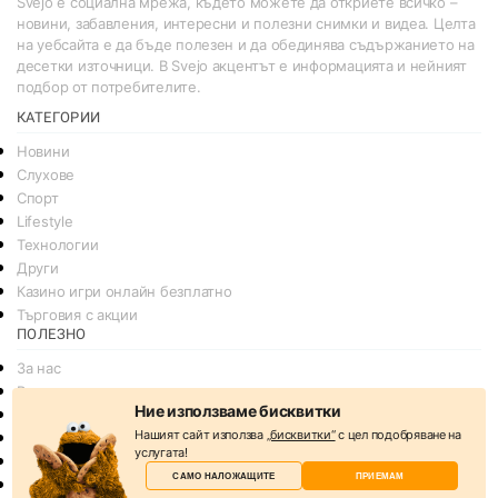
Svejo е социална мрежа, където можете да откриете всичко –
новини, забавления, интересни и полезни снимки и видеа. Целта
на уебсайта е да бъде полезен и да обединява съдържанието на
десетки източници. В Svejo акцентът е информацията и нейният
подбор от потребителите.
КАТЕГОРИИ
Новини
Слухове
Спорт
Lifestyle
Технологии
Други
Казино игри онлайн безплатно
Търговия с акции
ПОЛЕЗНО
За нас
Реклама
Ние използваме бисквитки
Общи условия
Нашият сайт използва
„бисквитки“
с цел подобряване на
Условия за споделяне
услугата!
Политика за поверителснот
САМО НАЛОЖАЩИТЕ
ПРИЕМАМ
Политика на Бисквитките