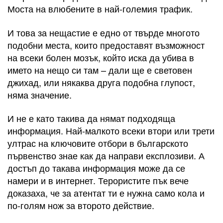
Моста на влюбените в най-големия трафик.
И това за нещастие е едно от твърде многото
подобни места, които предоставят възможност
на всеки болен мозък, който иска да убива в
името на нещо си там – дали ще е световен
джихад, или някаква друга подобна глупост,
няма значение.
И не е като такива да нямат подходяща
информация. Най-малкото всеки втори или трети
ултрас на ключовите отбори в българското
първенство знае как да направи експлозиви. А
достъп до такава информация може да се
намери и в интернет. Терористите пък вече
доказаха, че за атентат ти е нужна само кола и
по-голям нож за второто действие.