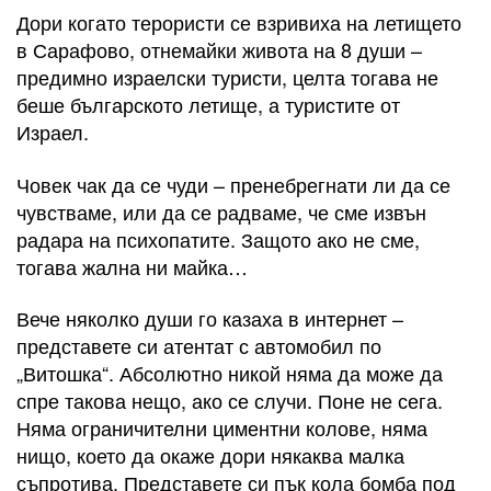
Дори когато терористи се взривиха на летището
в Сарафово, отнемайки живота на 8 души –
предимно израелски туристи, целта тогава не
беше българското летище, а туристите от
Израел.
Човек чак да се чуди – пренебрегнати ли да се
чувстваме, или да се радваме, че сме извън
радара на психопатите. Защото ако не сме,
тогава жална ни майка…
Вече няколко души го казаха в интернет –
представете си атентат с автомобил по
„Витошка“. Абсолютно никой няма да може да
спре такова нещо, ако се случи. Поне не сега.
Няма ограничителни циментни колове, няма
нищо, което да окаже дори някаква малка
съпротива. Представете си пък кола бомба под