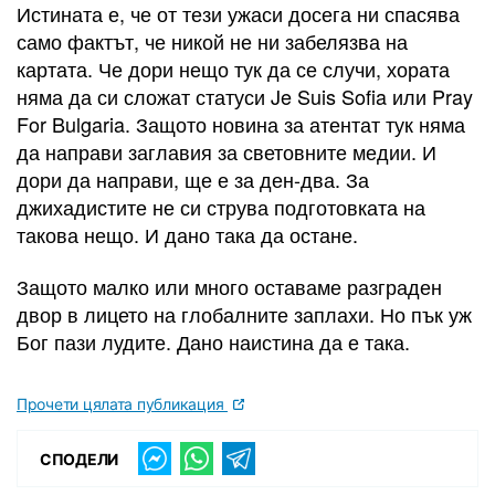
Истината е, че от тези ужаси досега ни спасява
само фактът, че никой не ни забелязва на
картата. Че дори нещо тук да се случи, хората
няма да си сложат статуси Je Suis Sofia или Pray
For Bulgaria. Защото новина за атентат тук няма
да направи заглавия за световните медии. И
дори да направи, ще е за ден-два. За
джихадистите не си струва подготовката на
такова нещо. И дано така да остане.
Защото малко или много оставаме разграден
двор в лицето на глобалните заплахи. Но пък уж
Бог пази лудите. Дано наистина да е така.
Прочети цялата публикация
СПОДЕЛИ