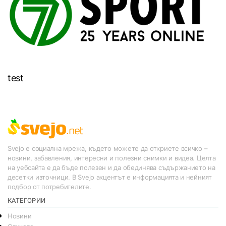
test
Svejo е социална мрежа, където можете да откриете всичко –
новини, забавления, интересни и полезни снимки и видеа. Целта
на уебсайта е да бъде полезен и да обединява съдържанието на
десетки източници. В Svejo акцентът е информацията и нейният
подбор от потребителите.
КАТЕГОРИИ
Новини