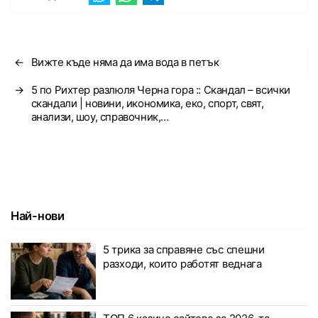
←
Вижте къде няма да има вода в петък
→
5 по Рихтер разлюля Черна гора :: Скандал – всички
скандали | новини, икономика, еко, спорт, свят,
анализи, шоу, справочник,…
Най-нови
5 трика за справяне със спешни
разходи, които работят веднага