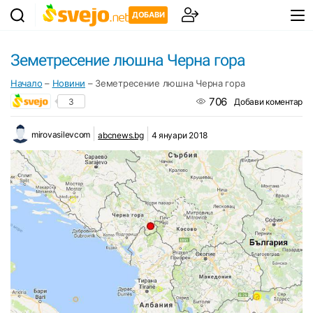
ДОБАВИ
Земетресение люшна Черна гора
Начало
–
Новини
–
Земетресение люшна Черна гора
706
3
Добави коментар
mirovasilevcom
abcnews.bg
4 януари 2018