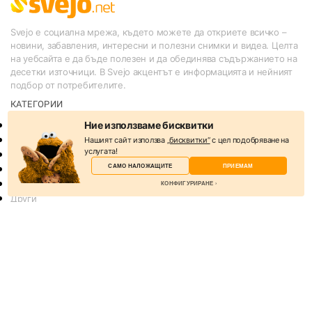
Svejo е социална мрежа, където можете да откриете всичко –
новини, забавления, интересни и полезни снимки и видеа. Целта
на уебсайта е да бъде полезен и да обединява съдържанието на
десетки източници. В Svejo акцентът е информацията и нейният
подбор от потребителите.
КАТЕГОРИИ
Ние използваме бисквитки
Новини
Слухове
Нашият сайт използва
„бисквитки“
с цел подобряване на
услугата!
Спорт
САМО НАЛОЖАЩИТЕ
ПРИЕМАМ
Lifestyle
Технологии
КОНФИГУРИРАНЕ
Други
Казино игри онлайн безплатно
Избери бисквитки
Търговия с акции
Бисквитките са малки текстови файлове, които
ПОЛЕЗНО
уеб сървърът съхранява на вашия компютър,
За нас
когато посещавате уебсайта.
Реклама
Общи условия
Наложащи
Условия за споделяне