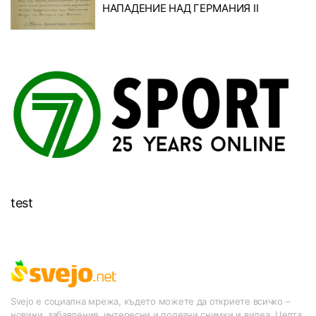
НАПАДЕНИЕ НАД ГЕРМАНИЯ II
test
Svejo е социална мрежа, където можете да откриете всичко –
новини, забавления, интересни и полезни снимки и видеа. Целта