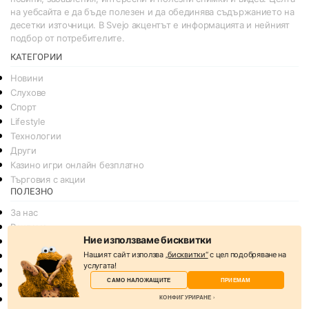
на уебсайта е да бъде полезен и да обединява съдържанието на
десетки източници. В Svejo акцентът е информацията и нейният
подбор от потребителите.
КАТЕГОРИИ
Новини
Слухове
Спорт
Lifestyle
Технологии
Други
Казино игри онлайн безплатно
Търговия с акции
ПОЛЕЗНО
За нас
Реклама
Ние използваме бисквитки
Общи условия
Нашият сайт използва
„бисквитки“
с цел подобряване на
Условия за споделяне
услугата!
Политика за поверителснот
САМО НАЛОЖАЩИТЕ
ПРИЕМАМ
Политика на Бисквитките
КОНФИГУРИРАНЕ
Контакти