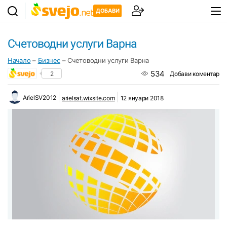
ДОБАВИ
Счетоводни услуги Варна
Начало
–
Бизнес
–
Счетоводни услуги Варна
534
2
Добави коментар
ArielSV2012
arielsat.wixsite.com
12 януари 2018