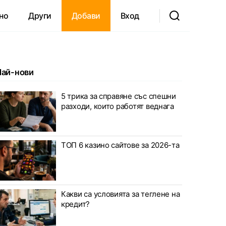
но
Други
Добави
Вход
Най-нови
5 трика за справяне със спешни
разходи, които работят веднага
ТОП 6 казино сайтове за 2026-та
Какви са условията за теглене на
кредит?