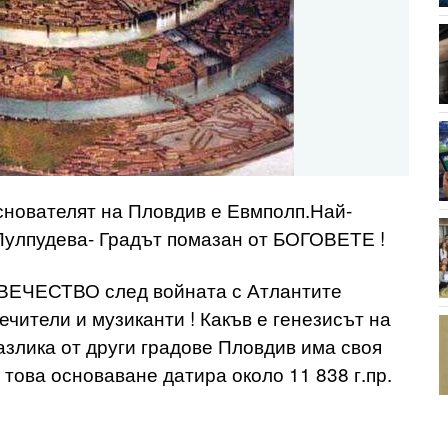
основателят на Пловдив е Евмполп.Най-
Пулпудева- Градът помазан от БОГОВЕТЕ !
ОВЕЧЕСТВО след войната с Атлантите
ечители и музиканти ! Какъв е генезисът на
злика от други градове Пловдив има своя
това основаване датира около 11 838 г.пр.