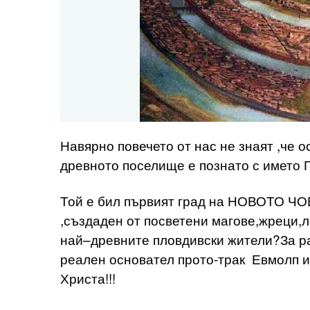
Навярно повечето от нас не знаят ,че 
древното поселище е познато с името 
Той е бил първият град на НОВОТО Ч
,създаден от посветени магове,жреци,л
най–древните пловдивски жители?За ра
реален основател прото-трак Евмолп и 
Христа!!!