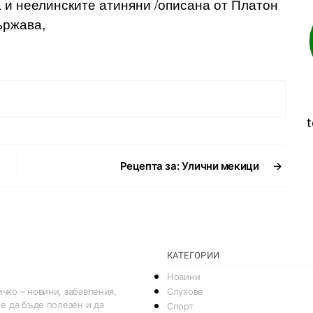
 и неелинските атиняни /описана от Платон
ържава,
t
Рецепта за: Улични мекици
→
КАТЕГОРИИ
Новини
Слухове
чко – новини, забавления,
 е да бъде полезен и да
Спорт