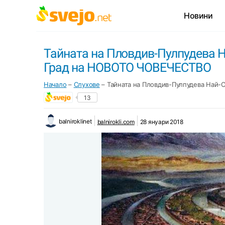
Новини
Тайната на Пловдив-Пулпудева Н
Град на НОВОТО ЧОВЕЧЕСТВО
Начало
–
Слухове
–
Тайната на Пловдив-Пулпудева Най-
13
balniroklinet
balnirokli.com
28 януари 2018