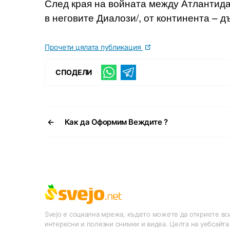
След края на войната между Атлантида
в неговите Диалози/, от континента – д
Прочети цялата публикация
СПОДЕЛИ
←
Как да Оформим Веждите ?
Svejo е социална мрежа, където можете да откриете вси
интересни и полезни снимки и видеа. Целта на уебсайта