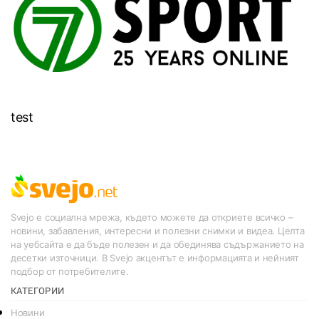
test
Svejo е социална мрежа, където можете да откриете всичко –
новини, забавления, интересни и полезни снимки и видеа. Целта
на уебсайта е да бъде полезен и да обединява съдържанието на
десетки източници. В Svejo акцентът е информацията и нейният
подбор от потребителите.
КАТЕГОРИИ
Новини