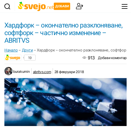
ДОБАВИ
Хардфорк – окончателно разклоняване,
софтфорк – частично изменение –
ABRITVS
Начало
–
Други
–
Хардфорк – окончателно разклоняване, софтфорк 
913
19
Добави коментар
burakumin
abritvs.com
28 февруари 2018