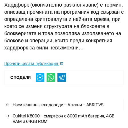
Хардфорк (окончателно разклоняване) е термин,
описващ промяната на програмния код свързан с
определена криптовалута и нейната мрежа, при
което се изменя структурата на блоковете в
блокверигата и това позволява използването на
блокове и операции, които преди конкретния
хардфорк са били невъзможни…
Прочети цялата публикация
СПОДЕЛИ
←
Наситени въглеводороди – Алкани – ABRITVS
→
Oukitel K8000 – смартфон с 8000 mAh батерия, 4GB
RAM и 64GB ROM