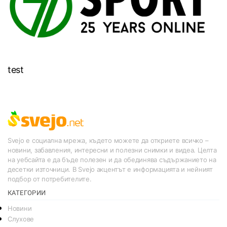
test
Svejo е социална мрежа, където можете да откриете всичко –
новини, забавления, интересни и полезни снимки и видеа. Целта
на уебсайта е да бъде полезен и да обединява съдържанието на
десетки източници. В Svejo акцентът е информацията и нейният
подбор от потребителите.
КАТЕГОРИИ
Новини
Слухове