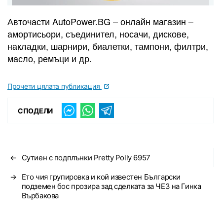
Авточасти AutoPower.BG – онлайн магазин –
амортисьори, съединител, носачи, дискове,
накладки, шарнири, биалетки, тампони, филтри,
масло, ремъци и др.
Прочети цялата публикация
СПОДЕЛИ
←
Сутиен с подплънки Pretty Polly 6957
→
Ето чия групировка и кой известен Български
подземен бос прозира зад сделката за ЧЕЗ на Гинка
Върбакова