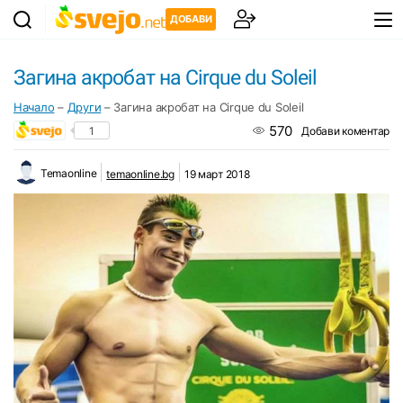
ДОБАВИ
Загина акробат на Cirque du Soleil
Начало
–
Други
–
Загина акробат на Cirque du Soleil
570
1
Добави коментар
Temaonline
temaonline.bg
19 март 2018