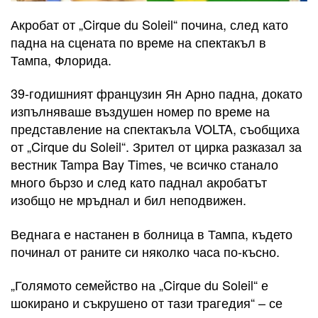
Акробат от „Cirque du Soleil“ почина, след като
падна на сцената по време на спектакъл в
Тампа, Флорида.
39-годишният французин Ян Арно падна, докато
изпълняваше въздушен номер по време на
представление на спектакъла VOLTA, съобщиха
от „Cirque du Soleil“. Зрител от цирка разказал за
вестник Tampa Bay Times, че всичко станало
много бързо и след като паднал акробатът
изобщо не мръднал и бил неподвижен.
Веднага е настанен в болница в Тампа, където
починал от раните си няколко часа по-късно.
„Голямото семейство на „Cirque du Soleil“ е
шокирано и съкрушено от тази трагедия“ – се