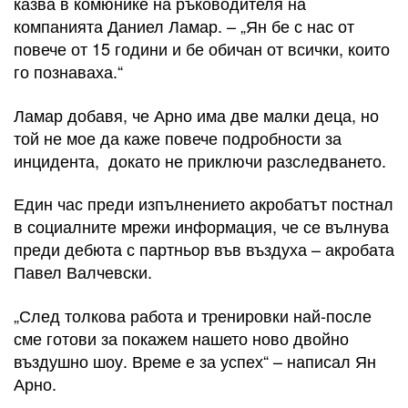
казва в комюнике на ръководителя на
компанията Даниел Ламар. – „Ян бе с нас от
повече от 15 години и бе обичан от всички, които
го познаваха.“
Ламар добавя, че Арно има две малки деца, но
той не мое да каже повече подробности за
инцидента, докато не приключи разследването.
Един час преди изпълнението акробатът постнал
в социалните мрежи информация, че се вълнува
преди дебюта с партньор във въздуха – акробата
Павел Валчевски.
„След толкова работа и тренировки най-после
сме готови за покажем нашето ново двойно
въздушно шоу. Време е за успех“ – написал Ян
Арно.