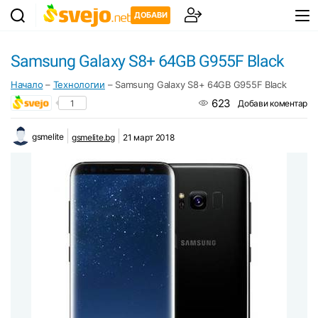
ДОБАВИ
Samsung Galaxy S8+ 64GB G955F Black
Начало
–
Технологии
–
Samsung Galaxy S8+ 64GB G955F Black
623
1
Добави коментар
gsmelite
gsmelite.bg
21 март 2018