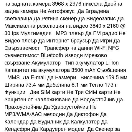
на задната камера 3968 x 2976 пиксела Двойна
задна камера Не Автофокус Да Вградена
светкавица Да Ретина скенер Да Видеозапис Да
Максимална резолюция на видео 3840 x 2160 @
30 fps Мултимедия MP3 плеър Да FM радио Не
Видео плеър Да Интернет браузър Да Игри Да
Свързваемост Трансфер на данни Wi-Fi NFC
съвместимост Bluetooth Изводи Мрежово
свързване Акумулатор Тип акумулатор Li-Ion
Капацитет на акумулатора 3500 mAh Съобщения
MMS Да E-mail Да Размери Височина 159.5 мм
Ширина 73.4 мм Дебелина 8.1 мм Тегло 173 г
Функции Две SIM карти Не Три СИМ карти Не
Защитен от навлажняване Да Водоустойчив Да
Прахоустойчив Да Удароустойчив Не
MP3/WMA/AAC мелодии Да Диктофон Да
Календар Да Будилник Да Калкулатор Да
Хендсфри Да Хардуерен модем Да Скенер за