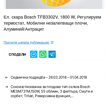
Ел. скара Bosch TFB3302V, 1800 W, Регулируем
термостат, Мобилни незалепващи плочи,
Алуминий/Антрацит
Прочети цялата публикация
СПОДЕЛИ
←
Седмична подредба – 26.03.2018 – 01.04.2018
→
Сокоизстисквачка за плодове тип охлюв Bosch
MESM731M,150W, 55 об/мин, 3 филтъра, Смути и
сорбет, Tritan, Реверсивна функция,…