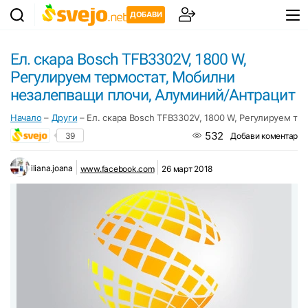
ДОБАВИ
Ел. скара Bosch TFB3302V, 1800 W,
Регулируем термостат, Мобилни
незалепващи плочи, Алуминий/Антрацит
Начало
–
Други
–
Ел. скара Bosch TFB3302V, 1800 W, Регулируем т
532
39
Добави коментар
iliana.joana
www.facebook.com
26 март 2018