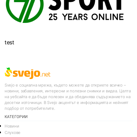
test
Svejo е социална мрежа, където можете да откриете всичко –
новини, забавления, интересни и полезни снимки и видеа. Целта
на уебсайта е да бъде полезен и да обединява съдържанието на
десетки източници. В Svejo акцентът е информацията и нейният
подбор от потребителите.
КАТЕГОРИИ
Новини
Слухове