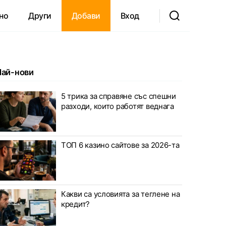
но
Други
Добави
Вход
Най-нови
5 трика за справяне със спешни
разходи, които работят веднага
ТОП 6 казино сайтове за 2026-та
Какви са условията за теглене на
кредит?