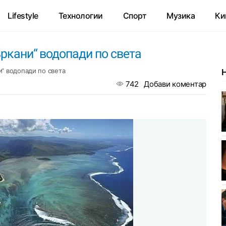
Lifestyle
Технологии
Спорт
Музика
Ки
ъркани“ водопади по света
и“ водопади по света
742
Добави коментар