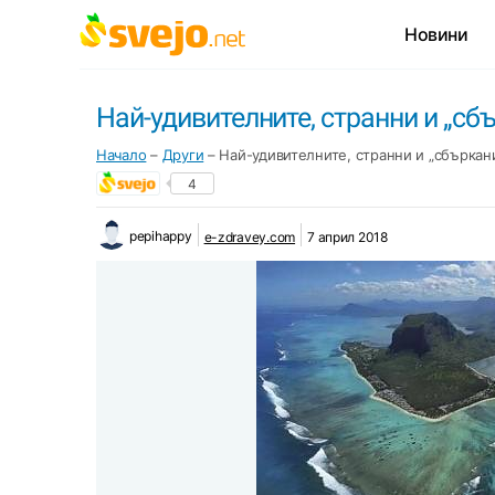
Новини
Най-удивителните, странни и „сб
Начало
–
Други
–
Най-удивителните, странни и „сбъркан
4
pepihappy
e-zdravey.com
7 април 2018