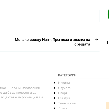
Монако срещу Нант: Прогноза и анализ на
→
t
срещата
КАТЕГОРИИ
Новини
Слухове
чко – новини, забавления,
 е да бъде полезен и да
Спорт
 акцентът е информацията и
Lifestyle
Технологии
Други