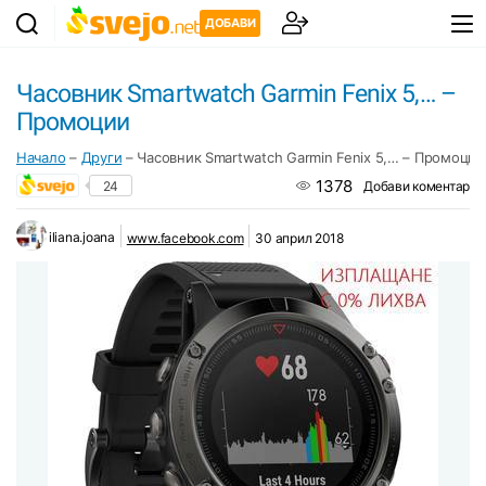
ДОБАВИ
Часовник Smartwatch Garmin Fenix 5,… –
Промоции
Начало
–
Други
–
Часовник Smartwatch Garmin Fenix 5,… – Промоции
1378
24
Добави коментар
iliana.joana
www.facebook.com
30 април 2018