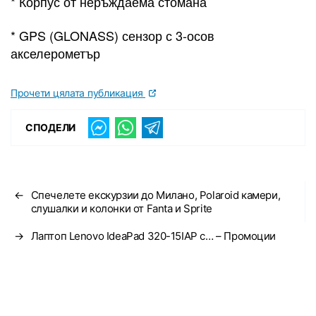
* Корпус от неръждаема стомана
* GPS (GLONASS) сензор с 3-осов
акселерометър
Прочети цялата публикация
СПОДЕЛИ
←
Спечелете екскурзии до Милано, Polaroid камери,
слушалки и колонки от Fanta и Sprite
→
Лаптоп Lenovo IdeaPad 320-15IAP с… – Промоции