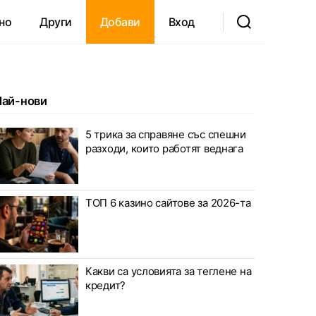
но
Други
Добави
Вход
Най-нови
5 трика за справяне със спешни
разходи, които работят веднага
ТОП 6 казино сайтове за 2026-та
Какви са условията за теглене на
кредит?