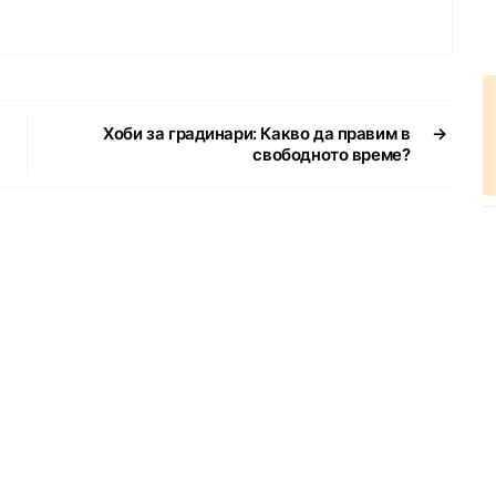
Хоби за градинари: Какво да правим в
→
свободното време?
КАТЕГОРИИ
Новини
Слухове
чко – новини, забавления,
 е да бъде полезен и да
Спорт
 акцентът е информацията и
Lifestyle
Технологии
Други
Казино игри онлайн безплатно
Търговия с акции