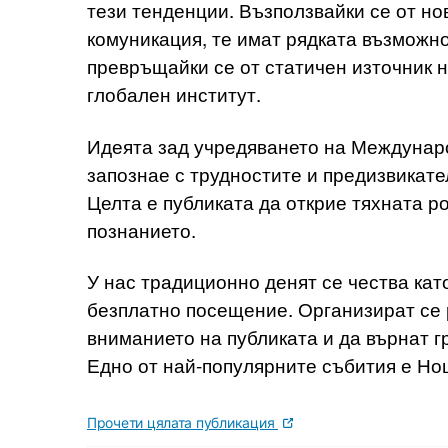
тези тенденции. Възползвайки се от но
комуникация, те имат рядката възможно
превръщайки се от статичен източник 
глобален институт.
Идеята зад учредяването на Междунаро
запознае с трудностите и предизвикате
Целта е публиката да открие тяхната ро
познанието.
У нас традиционно денят се чества кат
безплатно посещение. Организират се 
вниманието на публиката и да върнат г
Едно от най-популярните събития е Но
Прочети цялата публикация