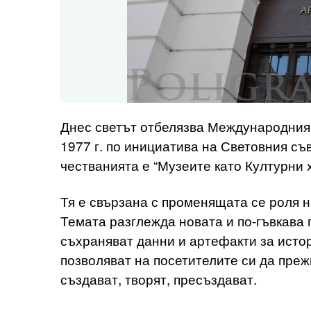
Днес светът отбелязва Международния 
1977 г. по инициатива на Световния съ
честванията е “Музеите като Културни 
Тя е свързана с променящата се роля н
Темата разглежда новата и по-гъвкава 
съхраняват данни и артефакти за истор
позволяват на посетителите си да прежи
създават, творят, пресъздават.