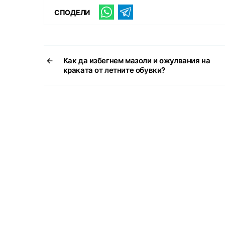
СПОДЕЛИ
←
Как да избегнем мазоли и ожулвания на
краката от летните обувки?
Svejo е социална мрежа, където можете да откриете вси
интересни и полезни снимки и видеа. Целта на уебсайта
обединява съдържанието на десетки източници. В Svejo
нейният подбор от потребителите.