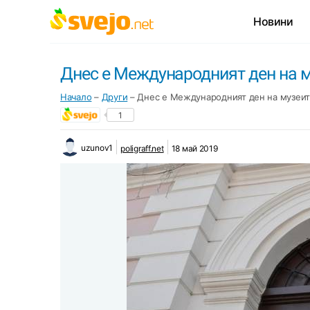
Новини
Днес е Международният ден на 
Начало
–
Други
–
Днес е Международният ден на музеи
1
uzunov1
poligraff.net
18 май 2019