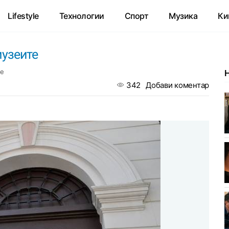
Lifestyle
Технологии
Спорт
Музика
Ки
музеите
те
342
Добави коментар