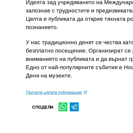
Идеята зад учредяването на Междунаро
запознае с трудностите и предизвикате
Целта е публиката да открие тяхната ро
познанието.
У нас традиционно денят се чества кат
безплатно посещение. Организират се 
вниманието на публиката и да върнат г
Едно от най-популярните събития е Нощ
Деня на музеите.
Прочети цялата публикация
СПОДЕЛИ