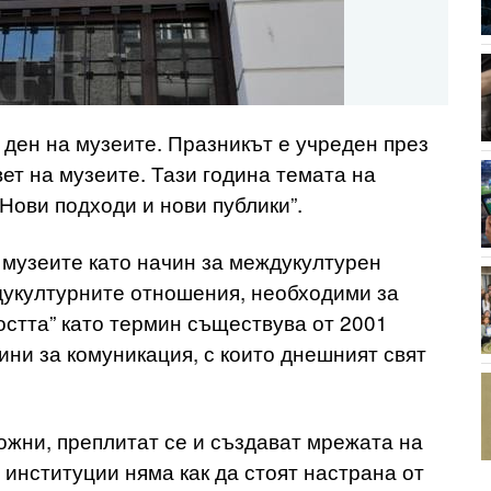
ден на музеите. Празникът е учреден през
вет на музеите. Тази година темата на
Нови подходи и нови публики”.
 музеите като начин за междукултурен
дукултурните отношения, необходими за
остта” като термин съществува от 2001
ини за комуникация, с които днешният свят
ложни, преплитат се и създават мрежата на
 институции няма как да стоят настрана от