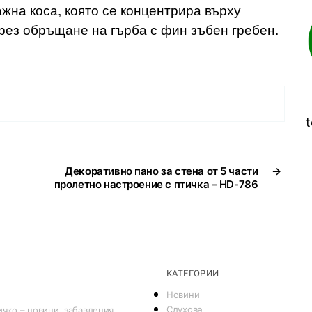
жна коса, която се концентрира върху
чрез обръщане на гърба с фин зъбен гребен.
t
Декоративно пано за стена от 5 части
→
пролетно настроение с птичка – HD-786
КАТЕГОРИИ
Новини
Слухове
чко – новини, забавления,