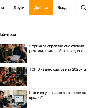
но
Други
Добави
Вход
Най-нови
5 трика за справяне със спешни
разходи, които работят веднага
ТОП 6 казино сайтове за 2026-та
Какви са условията за теглене на
кредит?