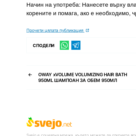
Начин на употреба: Нанесете върху вла
корените и помага, ако е необходимо, 
Прочети цялата публикация
СПОДЕЛИ
←
OWAY xVOLUME VOLUMIZING HAIR BATH
950ML ШАМПОАН ЗА ОБЕМ 950МЛ
Svejo е социална мрежа, където можете да откриете вси