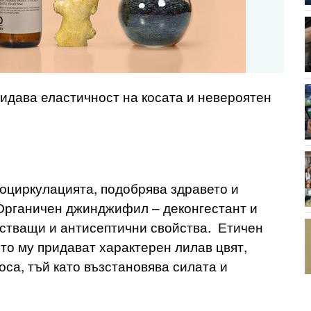
идава еластичност на косата и невероятен
оциркулацията, подобрява здравето и
 Органичен джинджифил – деконгестант и
стващи и антисептични свойства. Етичен
ито му придават характерен лилав цвят,
оса, тъй като възстановява силата и