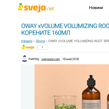
Новини
OWAY xVOLUME VOLUMIZING ROO
КОРЕНИТЕ 160МЛ
Начало
–
Други
–
OWAY xVOLUME VOLUMIZING ROOT SPR
1
mashbg
zakosata.com
18 май 2018