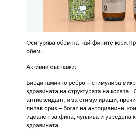
Осигурява обем на най-фините коси.Пр
обем.
Активни съставки:
Биодинамично ребро – стимулира микр
здравината на структурата на косата.
антиоксидант, има стимулиращи, пречи
лилав ориз – богат на антоцианини, ко
идеален за фина, чуплива и увредена к
здравината.