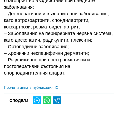
благоприятно въздействие при следните
заболявания:
– Дегенеративни и възпалителни заболявания,
като артрозоартрити, спондилартрити,
коксартрози, ревматоиден артрит;
– Заболявания на периферната нервна система,
като дископатии, радикулити, плексити;
– Ортопедични заболявания;
– Хронични неспецифични дерматити;
– Раздвижване при посттравматични и
постоперативни състояния на
опорнодвигателния апарат.
Прочети цялата публикация
СПОДЕЛИ