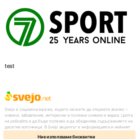
test
Svejo е социална мрежа, където можете да откриете всичко –
новини, забавления, интересни и полезни снимки и видеа. Целта
на уебсайта е да бъде полезен и да обединява съдържанието на
десетки източници. В Svejo акцентът е информацията и нейният
подбор от потребителите.
Ние използваме бисквитки