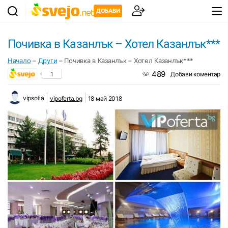
ДОБАВИ
Почивка в Казанлък – Хотел Казанлък***
Начало
–
Други
–
Почивка в Казанлък – Хотел Казанлък***
489
1
Добави коментар
vipsofia
vipoferta.bg
18 май 2018