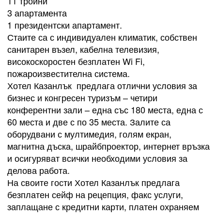
11 тройни
3 апартамента
1 президентски апартамент.
Стаите са с индивидуален климатик, собствен
санитарен възел, кабелна телевизия,
високоскоростен безплатен Wi Fi,
пожароизвестителна система.
Хотел Казанлък предлага отлични условия за
бизнес и конгресен туризъм – четири
конферентни зали – една със 180 места, една с
60 места и две с по 35 места. Залите са
оборудвани с мултимедия, голям екран,
магнитна дъска, шрайбпроектор, интернет връзка
и осигуряват всички необходими условия за
делова работа.
На своите гости Хотел Казанлък предлага
безплатен сейф на рецепция, факс услуги,
заплащане с кредитни карти, платен охраняем