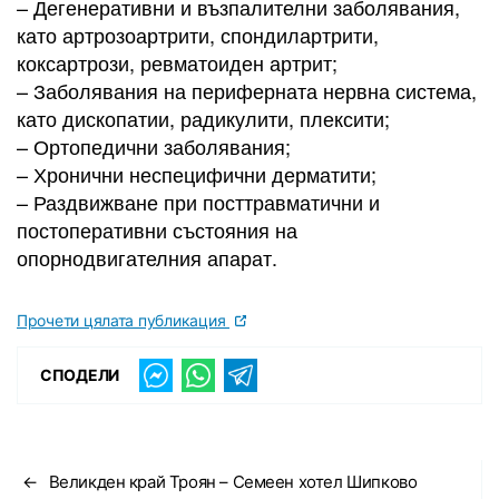
– Дегенеративни и възпалителни заболявания,
като артрозоартрити, спондилартрити,
коксартрози, ревматоиден артрит;
– Заболявания на периферната нервна система,
като дископатии, радикулити, плексити;
– Ортопедични заболявания;
– Хронични неспецифични дерматити;
– Раздвижване при посттравматични и
постоперативни състояния на
опорнодвигателния апарат.
Прочети цялата публикация
СПОДЕЛИ
←
Великден край Троян – Семеен хотел Шипково