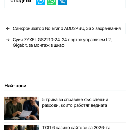
СПОДЕЛИ
←
Синхронизатор No Brand ADD2PSU, За 2 захранвания
→
Суич ZYXEL GS2210-24, 24 портов управляем L2,
Gigabit, за монтаж в шкаф
Най-нови
5 трика за справяне със спешни
разходи, които работят веднага
ТОП 6 казино сайтове за 2026-та