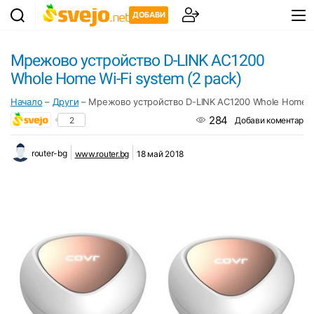
ДОБАВИ
Мрежово устройство D-LINK AC1200
Whole Home Wi-Fi system (2 pack)
Начало
–
Други
–
Мрежово устройство D-LINK AC1200 Whole Home Wi
284
2
Добави коментар
router-bg
www.router.bg
18 май 2018