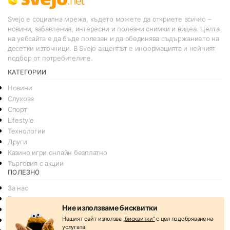
Svejo е социална мрежа, където можете да откриете всичко –
новини, забавления, интересни и полезни снимки и видеа. Целта
на уебсайта е да бъде полезен и да обединява съдържанието на
десетки източници. В Svejo акцентът е информацията и нейният
подбор от потребителите.
КАТЕГОРИИ
Новини
Слухове
Спорт
Lifestyle
Технологии
Други
Казино игри онлайн безплатно
Търговия с акции
ПОЛЕЗНО
За нас
Реклама
Ние използваме бисквитки
Общи условия
Нашият сайт използва
„бисквитки“
с цел подобряване на
Условия за споделяне
услугата!