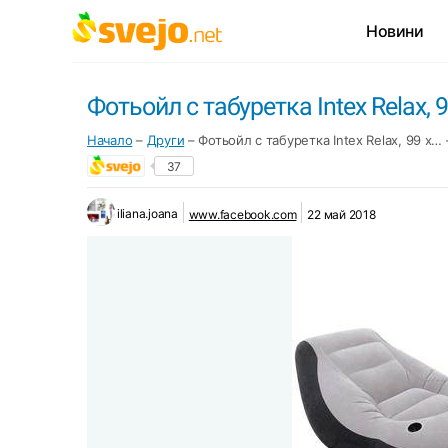
Новини
Фотьойл с табуретка Intex Relax, 
Начало
–
Други
–
Фотьойл с табуретка Intex Relax, 99 x… 
37
iliana.joana
www.facebook.com
22 май 2018