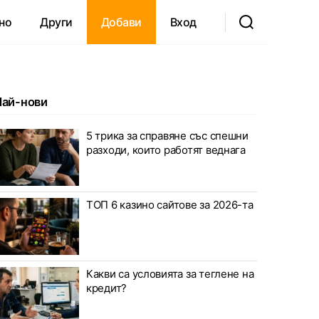
но
Други
Добави
Вход
Най-нови
5 трика за справяне със спешни
разходи, които работят веднага
ТОП 6 казино сайтове за 2026-та
Какви са условията за теглене на
кредит?