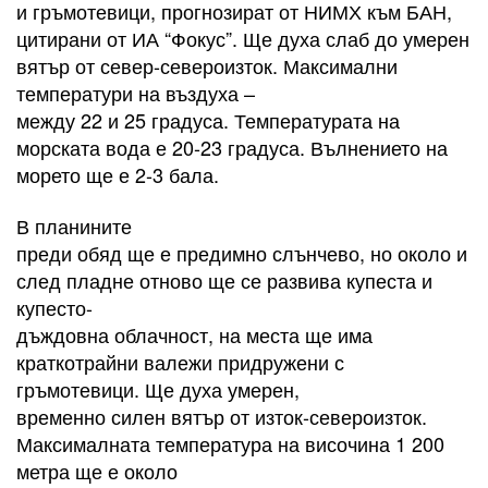
и гръмотевици, прогнозират от НИМХ към БАН,
цитирани от ИА “Фокус”. Ще духа слаб до умерен
вятър от север-североизток. Максимални
температури на въздуха –
между 22 и 25 градуса. Температурата на
морската вода е 20-23 градуса. Вълнението на
морето ще е 2-3 бала.
В планините
преди обяд ще е предимно слънчево, но около и
след пладне отново ще се развива купеста и
купесто-
дъждовна облачност, на места ще има
краткотрайни валежи придружени с
гръмотевици. Ще духа умерен,
временно силен вятър от изток-североизток.
Максималната температура на височина 1 200
метра ще е около