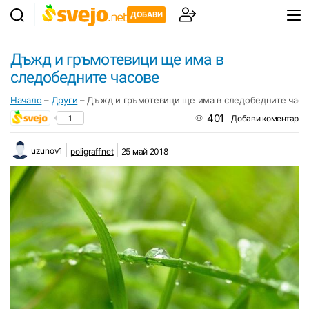
ДОБАВИ
Дъжд и гръмотевици ще има в
следобедните часове
Начало
–
Други
–
Дъжд и гръмотевици ще има в следобедните часо
401
1
Добави коментар
uzunov1
poligraff.net
25 май 2018