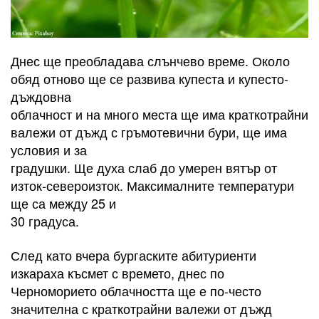
Днес ще преобладава слънчево време. Около
обяд отново ще се развива купеста и купесто-
дъждовна
облачност и на много места ще има краткотрайни
валежи от дъжд с гръмотевични бури, ще има
условия и за
градушки. Ще духа слаб до умерен вятър от
изток-североизток. Максималните температури
ще са между 25 и
30 градуса.
След като вчера бургаските абитуриенти
изкараха късмет с времето, днес по
Черноморието облачността ще е по-често
значителна с краткотрайни валежи от дъжд