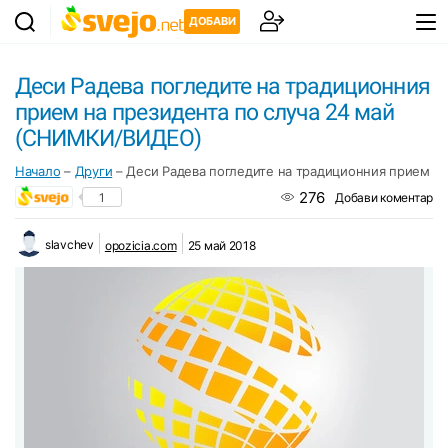
ДОБАВИ
Деси Радева погледите на традиционния
прием на президента по случа 24 май
(СНИМКИ/ВИДЕО)
Начало
–
Други
–
Деси Радева погледите на традиционния прием н
276
1
Добави коментар
slavchev
opozicia.com
25 май 2018