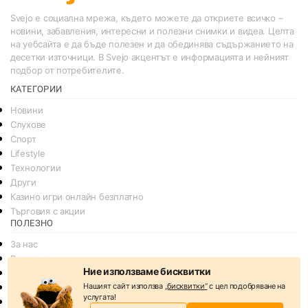
Svejo е социална мрежа, където можете да откриете всичко –
новини, забавления, интересни и полезни снимки и видеа. Целта
на уебсайта е да бъде полезен и да обединява съдържанието на
десетки източници. В Svejo акцентът е информацията и нейният
подбор от потребителите.
КАТЕГОРИИ
Новини
Слухове
Спорт
Lifestyle
Технологии
Други
Казино игри онлайн безплатно
Търговия с акции
ПОЛЕЗНО
За нас
Реклама
Ние използваме бисквитки
Общи условия
Нашият сайт използва
„бисквитки“
с цел подобряване на
Условия за споделяне
услугата!
Политика за поверителснот