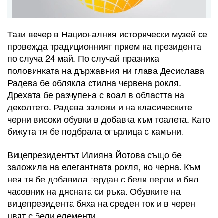
Тази вечер в Националния исторически музей се
провежда традиционният прием на президента
по случа 24 май. По случай празника
половинката на държавния ни глава Десислава
Радева бе облякла стилна червена рокля.
Дрехата бе разчупена с воал в областта на
деколтето. Радева заложи и на класическите
черни високи обувки в добавка към тоалета. Като
бижута тя бе подбрала огърлица с камъни.
Вицепрезидентът Илияна Йотова също бе
заложила на елегантната рокля, но черна. Към
нея тя бе добавила гердан с бели перли и бял
часовник на дясната си ръка. Обувките на
вицепрезидента бяха на среден ток и в черен
цвят с бели елементи.