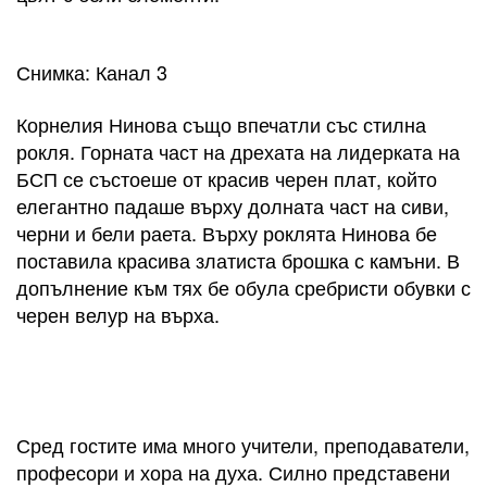
Снимка: Канал 3
Корнелия Нинова също впечатли със стилна
рокля. Горната част на дрехата на лидерката на
БСП се състоеше от красив черен плат, който
елегантно падаше върху долната част на сиви,
черни и бели раета. Върху роклята Нинова бе
поставила красива златиста брошка с камъни. В
допълнение към тях бе обула сребристи обувки с
черен велур на върха.
Сред гостите има много учители, преподаватели,
професори и хора на духа. Силно представени