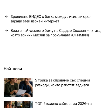
←
Зрелищно ВИДЕО с битка между лисица и орел
заради заек взриви интернет
→
Вижте най-скъпото бижу на Саддам Хюсеин – яхтата,
която всички мислят за прокълната (СНИМКИ)
Най-нови
5 трика за справяне със спешни
разходи, които работят веднага
ТОП 6 казино сайтове за 2026-та