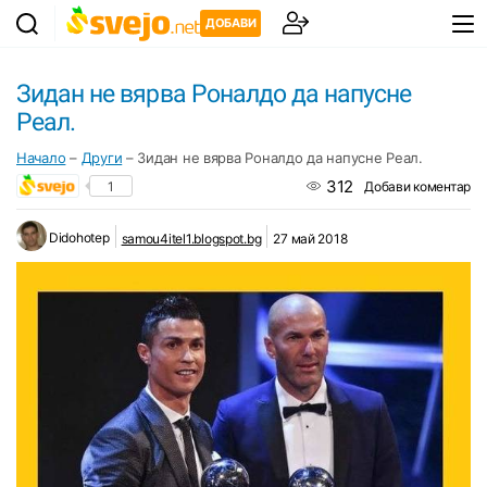
ДОБАВИ
Зидан не вярва Роналдо да напусне
Реал.
Начало
–
Други
–
Зидан не вярва Роналдо да напусне Реал.
312
1
Добави коментар
Didohotep
samou4itel1.blogspot.bg
27 май 2018