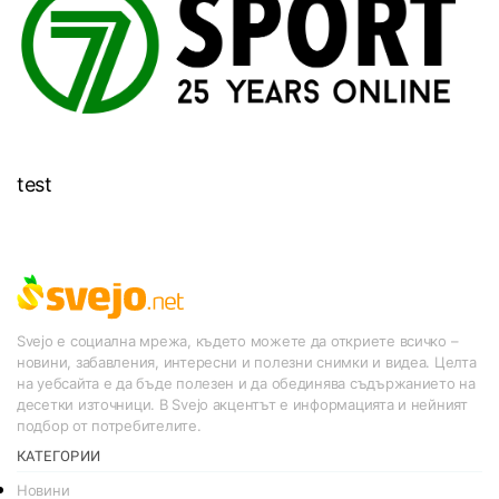
test
Svejo е социална мрежа, където можете да откриете всичко –
новини, забавления, интересни и полезни снимки и видеа. Целта
на уебсайта е да бъде полезен и да обединява съдържанието на
десетки източници. В Svejo акцентът е информацията и нейният
подбор от потребителите.
КАТЕГОРИИ
Новини