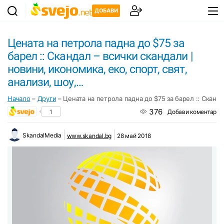
ДОБАВИ
Цената на петрола падна до $75 за
барел :: Скандал – всички скандали |
новини, икономика, еко, спорт, свят,
анализи, шоу,…
Начало
–
Други
–
Цената на петрола падна до $75 за барел :: Сканда
376
1
Добави коментар
SkandalMedia
www.skandal.bg
28 май 2018