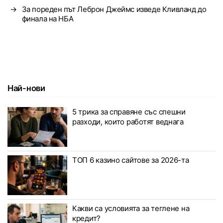
→
За пореден път Леброн Джеймс изведе Кливланд до
финала на НБА
Най-нови
5 трика за справяне със спешни
разходи, които работят веднага
ТОП 6 казино сайтове за 2026-та
Какви са условията за теглене на
кредит?