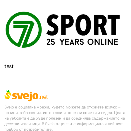
test
Svejo е социална мрежа, където можете да откриете всичко –
новини, забавления, интересни и полезни снимки и видеа. Целта
на уебсайта е да бъде полезен и да обединява съдържанието на
десетки източници. В Svejo акцентът е информацията и нейният
подбор от потребителите.