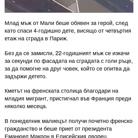
Млад мъж от Мали беше обявен за герой, след
като спаси 4-годишно дете, висящо от четвъртия
етаж на сграда в Париж.
Без да се замисли, 22-годишният мъж се изкачи
за секунди по фасадата на сградата с голи ръце,
за да помогне на друг човек, който се опитва да
задържи детето.
Кметът на френската столица благодари на
младия мигрант, пристигнал във Франция преди
няколко месеца.
В понеделник малиецът получи почетно френско
гражданство и беше приет от президента
Еманюел Макрон в Елисейския дворец.