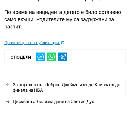
По време на инцидента детето е било оставено
само вкъщи. Родителите му са задържани за
разпит.
Прочети цялата публикация
СПОДЕЛИ
←
За пореден път Леброн Джеймс изведе Кливланд до
финала на НБА
→
Църквата отбелязва деня на Светия Дух