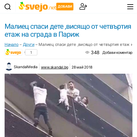
ДОБАВИ
Малиец спаси дете ,висящо от четвъртия
етаж на сграда в Париж
Начало
–
Други
–
Малиец спаси дете ,висящо от четвъртия етаж на 
348
1
Добави коментар
SkandalMedia
www.skandal.bg
28 май 2018