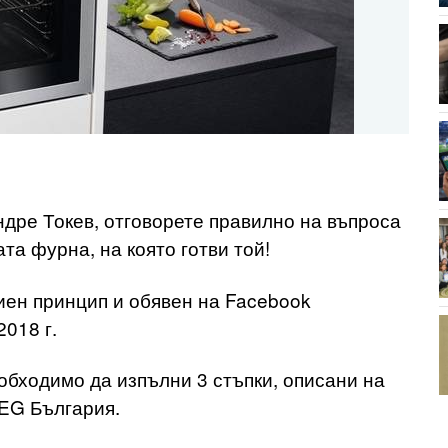
дре Токев, отговорете правилно на въпроса
та фурна, на която готви той!
иен принцип и обявен на Facebook
018 г.
еобходимо да изпълни 3 стъпки, описани на
AEG България.