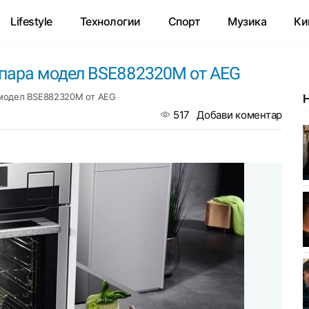
Lifestyle
Технологии
Спорт
Музика
Ки
 пара модел BSE882320M от AEG
 модел BSE882320M от AEG
517
Добави коментар