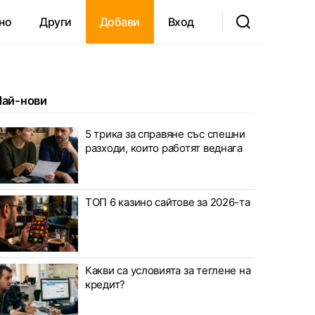
но
Други
Добави
Вход
Най-нови
5 трика за справяне със спешни
разходи, които работят веднага
ТОП 6 казино сайтове за 2026-та
Какви са условията за теглене на
кредит?