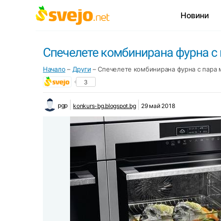
Новини
Спечелете комбинирана фурна с
Начало
–
Други
–
Спечелете комбинирана фурна с пара
3
pgp
konkurs-bg.blogspot.bg
29 май 2018