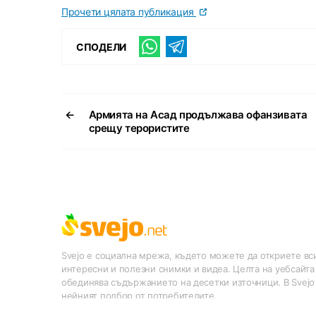
Прочети цялата публикация
СПОДЕЛИ
←
Армията на Асад продължава офанзивата
срещу терористите
Svejo е социална мрежа, където можете да откриете вси
интересни и полезни снимки и видеа. Целта на уебсайта
обединява съдържанието на десетки източници. В Svejo
нейният подбор от потребителите.