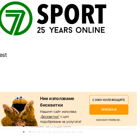
est
ПОЛЕЗНО
Ние използваме
САМО НАЛОЖАЩИТЕ
бисквитки
За нас
ПРИЕМАМ
Нашият сайт използва
Реклама
„бисквитки“
с цел
Общи условия
КОНФИГУРИРАНЕ
подобряване на услугата!
Условия за споделяне
Политика за поверителснот
Избери бисквитки
Политика на Бисквитките