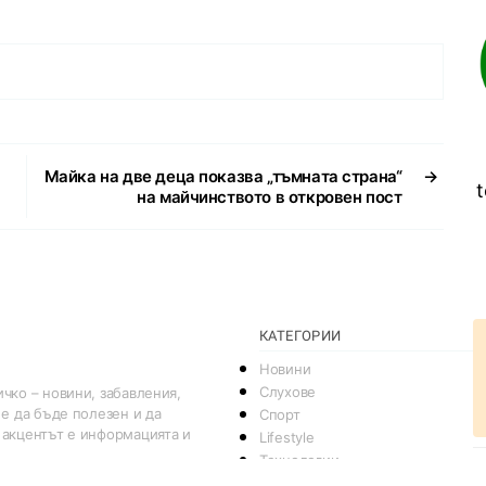
Майка на две деца показва „тъмната страна“
→
t
на майчинството в откровен пост
КАТЕГОРИИ
Новини
Слухове
чко – новини, забавления,
 е да бъде полезен и да
Спорт
 акцентът е информацията и
Lifestyle
Технологии
Други