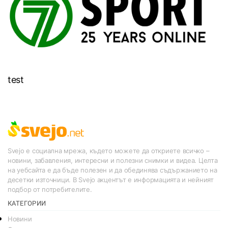
test
Svejo е социална мрежа, където можете да откриете всичко –
новини, забавления, интересни и полезни снимки и видеа. Целта
на уебсайта е да бъде полезен и да обединява съдържанието на
десетки източници. В Svejo акцентът е информацията и нейният
подбор от потребителите.
КАТЕГОРИИ
Новини