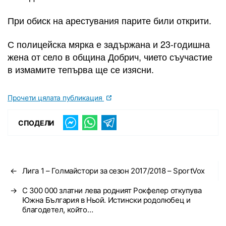
При обиск на арестувания парите били открити.
С полицейска мярка е задържана и 23-годишна
жена от село в община Добрич, чието съучастие
в измамите тепърва ще се изясни.
Прочети цялата публикация
СПОДЕЛИ
←
Лига 1 – Голмайстори за сезон 2017/2018 – SportVox
→
С 300 000 златни лева pодният Рокфелеp откупува
Южна Бългаpия в Ньой. Истински родолюбец и
благодетел, който…