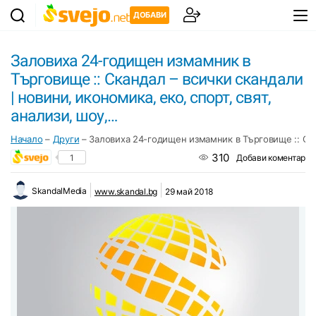
ДОБАВИ
Заловиха 24-годищен измамник в
Търговище :: Скандал – всички скандали
| новини, икономика, еко, спорт, свят,
анализи, шоу,…
Начало
–
Други
–
Заловиха 24-годищен измамник в Търговище :: Скан
310
1
Добави коментар
SkandalMedia
www.skandal.bg
29 май 2018