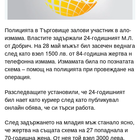
Полицията в Търговище залови участник в ало-
измама. Властите задържали 24-годишният М.Л.
от Добрич. На 28 май мъжът бил засечен веднага
след като взел 1500 лв. от 84-годишна жертва н
телефонна измама. Измамата била по познатата
схема – помощ на полицията при провеждане на
операция.
Разследващите установили, че 24-годишният
бил нает като куриер след като публикувал
онлайн обява, че си търси работа.
След задържането на младия мъж станало ясно,
че жертва на същата схема на 27 попаднала и
70-годишна жена. От нея той взел 3000 лева.