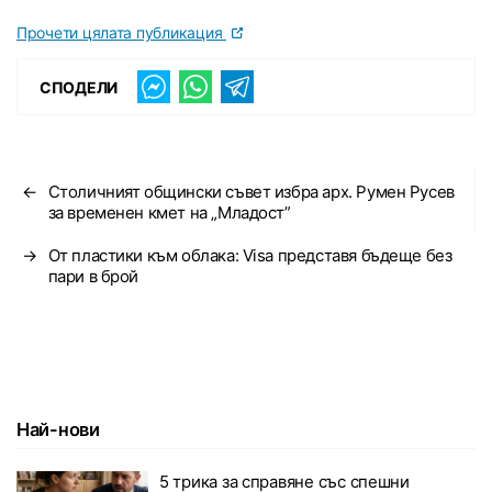
Прочети цялата публикация
СПОДЕЛИ
←
Столичният общински съвет избра арх. Румен Русев
за временен кмет на „Младост”
→
От пластики към облака: Visa представя бъдеще без
пари в брой
Най-нови
5 трика за справяне със спешни