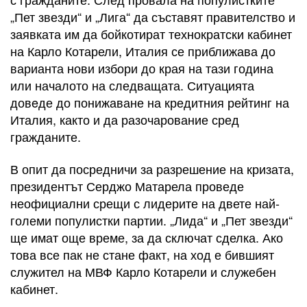
„Пет звезди“ и „Лига“ да съставят правителство и
заявката им да бойкотират технократски кабинет
на Карло Котарели, Италия се приближава до
варианта нови избори до края на тази година
или началото на следващата. Ситуацията
довeде до понижаване на кредитния рейтинг на
Италия, както и да разочарование сред
гражданите.
В опит да посредничи за разрешение на кризата,
президентът Серджо Матарела проведе
неофициални срещи с лидерите на двете най-
големи популистки партии. „Лида“ и „Пет звезди“
ще имат още време, за да сключат сделка. Ако
това все пак не стане факт, на ход е бившият
служител на МВФ Карло Котарели и служебен
кабинет.