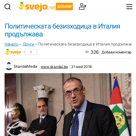
ДОБАВИ
Политическата безизходица в Италия
продължава
Начало
–
Други
–
Политическата безизходица в Италия продължава
326
1
Добави коментар
SkandalMedia
www.skandal.bg
31 май 2018