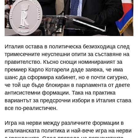
Италия остава в политическа безизходица след
тримесечните неуспешни опити за съставяне на
правителство. Късно снощи номинираният за
премиер Карло Котарели даде заявка, че има
шанс да сформира кабинет, но е почти сигурно,
че той ще бъде блокиран в парламента от двете
антисистемни формации. Така на практика
вариантът за предсрочни избори в Италия става
все по-реалистичен.
Игра на нерви между различните формации в
италианската политика и най-вече игра на нерви
с гражданите. След провала на популистките