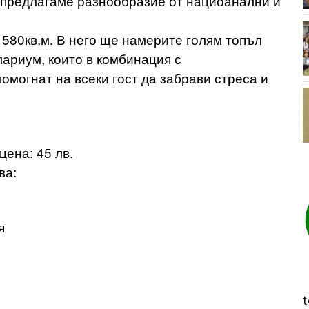
 предлагаме разнообразие от нациоанални и
580кв.м. В него ще намерите голям топъл
лариум, които в комбинация с
могнат на всеки гост да забрави стреса и
на: 45 лв.
ва:
)
я
t