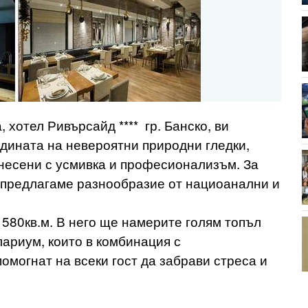
 хотел Ривърсайд **** гр. Банско, ви
одината на невероятни природни гледки,
днесени с усмивка и професионализъм. За
 предлагаме разнообразие от нациоанални и
580кв.м. В него ще намерите голям топъл
лариум, които в комбинация с
могнат на всеки гост да забрави стреса и