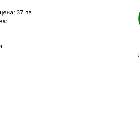
на: 37 лв.
ва:
)
я
t