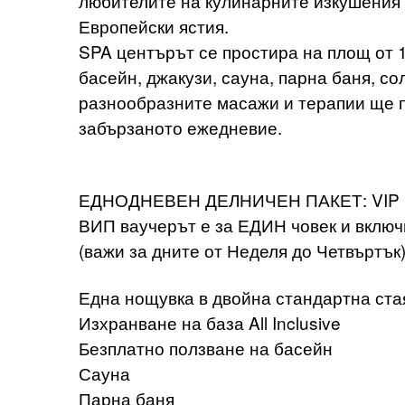
любителите на кулинарните изкушения
Европейски ястия.
SPA центърът се простира на площ от 1
басейн, джакузи, сауна, парна баня, со
разнообразните масажи и терапии ще по
забързаното ежедневие.
ЕДНОДНЕВЕН ДЕЛНИЧЕН ПАКЕТ: VIP це
ВИП ваучерът е за ЕДИН човек и включ
(важи за дните от Неделя до Четвъртък
Една нощувка в двойна стандартна ста
Изхранване на база All Inclusive
Безплатно ползване на басейн
Сауна
Парна баня