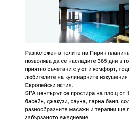
Разположен в полите на Пирин планина,
позволява да се насладите 365 дни в г
приятно съчетани с уют и комфорт, по
любителите на кулинарните изкушения
Европейски ястия.
SPA центърът се простира на площ от 1
басейн, джакузи, сауна, парна баня, со
разнообразните масажи и терапии ще по
забързаното ежедневие.