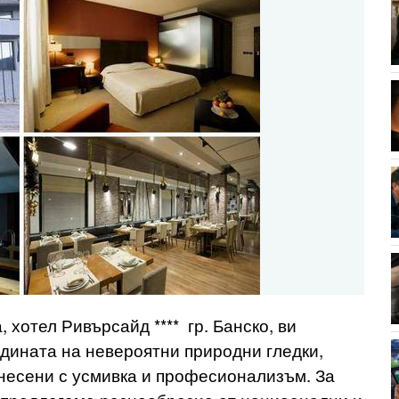
 хотел Ривърсайд **** гр. Банско, ви
одината на невероятни природни гледки,
днесени с усмивка и професионализъм. За