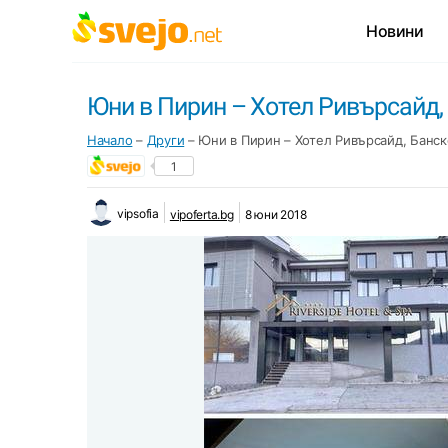
Новини
Юни в Пирин – Хотел Ривърсайд,
Начало
–
Други
–
Юни в Пирин – Хотел Ривърсайд, Банск
1
vipsofia
vipoferta.bg
8 юни 2018