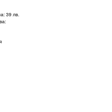
: 39 лв.
ва:
я