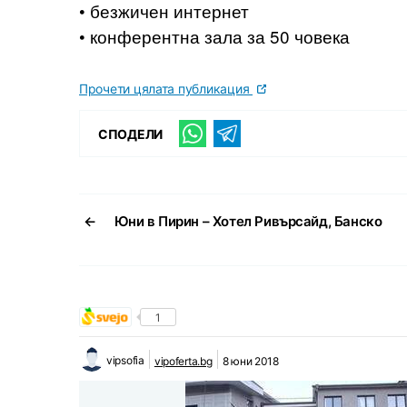
• безжичен интернет
• конферентна зала за 50 човека
Прочети цялата публикация
СПОДЕЛИ
←
Юни в Пирин – Хотел Ривърсайд, Банско
1
vipsofia
vipoferta.bg
8 юни 2018