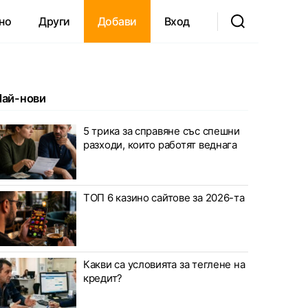
но
Други
Добави
Вход
Най-нови
5 трика за справяне със спешни
разходи, които работят веднага
ТОП 6 казино сайтове за 2026-та
Какви са условията за теглене на
кредит?