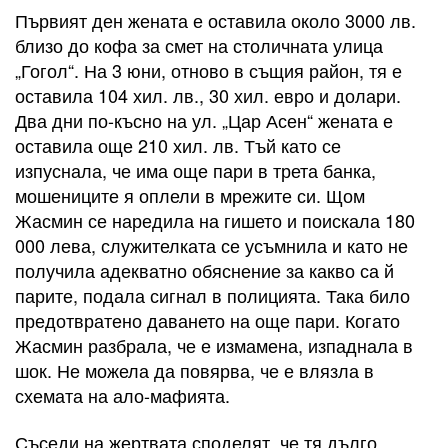
Първият ден жената е оставила около 3000 лв.
близо до кофа за смет на столичната улица
„Гогол“. На 3 юни, отново в същия район, тя е
оставила 104 хил. лв., 30 хил. евро и долари.
Два дни по-късно на ул. „Цар Асен“ жената е
оставила още 210 хил. лв. Тъй като се
изпуснала, че има още пари в трета банка,
мошениците я оплели в мрежите си. Щом
Жасмин се наредила на гишето и поискала 180
000 лева, служителката се усъмнила и като не
получила адекватно обяснение за какво са й
парите, подала сигнал в полицията. Така било
предотвратено даването на още пари. Когато
Жасмин разбрала, че е измамена, изпаднала в
шок. Не можела да повярва, че е влязла в
схемата на ало-мафията.
Съседи на жертвата споделят, че тя дълго