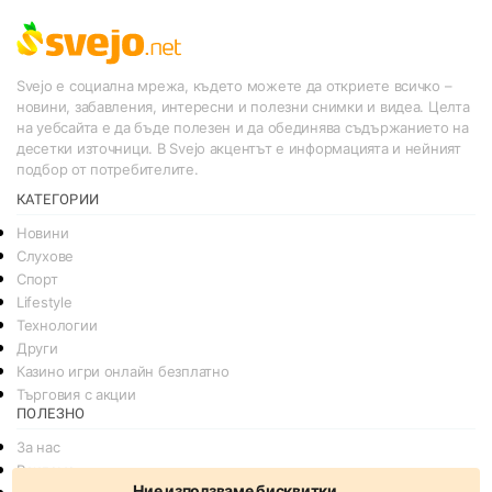
Svejo е социална мрежа, където можете да откриете всичко –
новини, забавления, интересни и полезни снимки и видеа. Целта
на уебсайта е да бъде полезен и да обединява съдържанието на
десетки източници. В Svejo акцентът е информацията и нейният
подбор от потребителите.
КАТЕГОРИИ
Новини
Слухове
Спорт
Lifestyle
Технологии
Други
Казино игри онлайн безплатно
Търговия с акции
ПОЛЕЗНО
За нас
Реклама
Ние използваме бисквитки