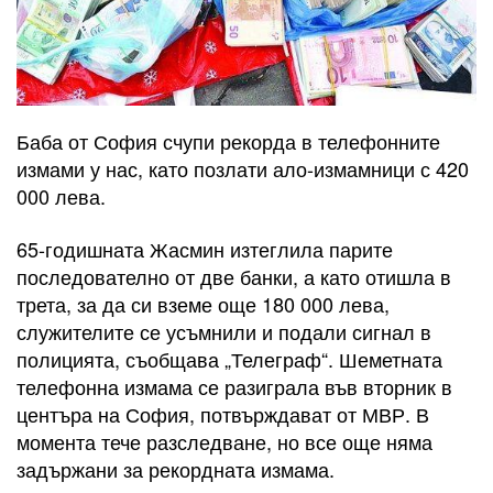
Баба от София счупи рекорда в телефонните
измами у нас, като позлати ало-измамници с 420
000 лева.
65-годишната Жасмин изтеглила парите
последователно от две банки, а като отишла в
трета, за да си вземе още 180 000 лева,
служителите се усъмнили и подали сигнал в
полицията, съобщава „Телеграф“. Шеметната
телефонна измама се разиграла във вторник в
центъра на София, потвърждават от МВР. В
момента тече разследване, но все още няма
задържани за рекордната измама.