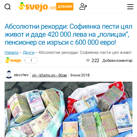
ДОБАВИ
Абсолютни рекорди: Софиянка пести цял
живот и даде 420 000 лева на „полицаи“,
пенсионер се изръси с 600 000 евро!
Начало
–
Други
–
Абсолютни рекорди: Софиянка пести цял живот и д
222
1
Добави коментар
slavchev
xn--b1amv.xn--90ae
9 юни 2018