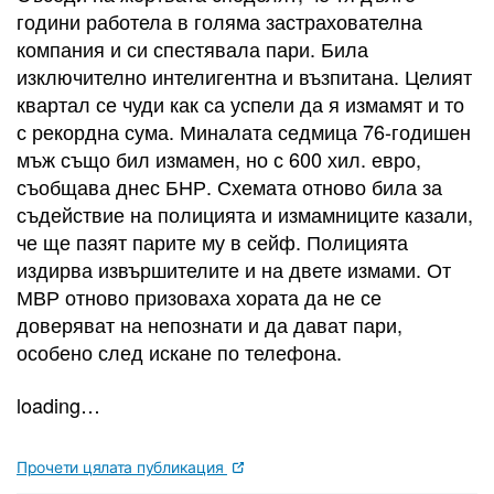
години работела в голяма застрахователна
компания и си спестявала пари. Била
изключително интелигентна и възпитана. Целият
квартал се чуди как са успели да я измамят и то
с рекордна сума. Миналата седмица 76-годишен
мъж също бил измамен, но с 600 хил. евро,
съобщава днес БНР. Схемата отново била за
съдействие на полицията и измамниците казали,
че ще пазят парите му в сейф. Полицията
издирва извършителите и на двете измами. От
МВР отново призоваха хората да не се
доверяват на непознати и да дават пари,
особено след искане по телефона.
loading…
Прочети цялата публикация