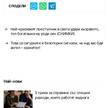
СПОДЕЛИ
←
Най-красивият престъпник в света удари кьоравото,
топ богаташка му роди син (СНИМКИ)
→
Това са сигурните и безспорни сигнали, че над вас бди
ангел – хранител!
Най-нови
5 трика за справяне със спешни
разходи, които работят веднага