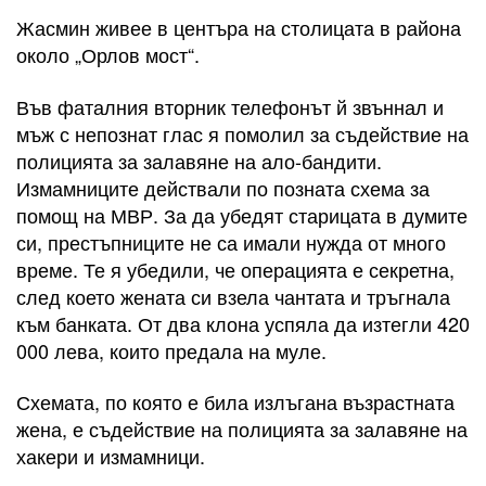
Жасмин живее в центъра на столицата в района
около „Орлов мост“.
Във фаталния вторник телефонът й звъннал и
мъж с непознат глас я помолил за съдействие на
полицията за залавяне на ало-бандити.
Измамниците действали по позната схема за
помощ на МВР. За да убедят старицата в думите
си, престъпниците не са имали нужда от много
време. Те я убедили, че операцията е секретна,
след което жената си взела чантата и тръгнала
към банката. От два клона успяла да изтегли 420
000 лева, които предала на муле.
Схемата, по която е била излъгана възрастната
жена, е съдействие на полицията за залавяне на
хакери и измамници.