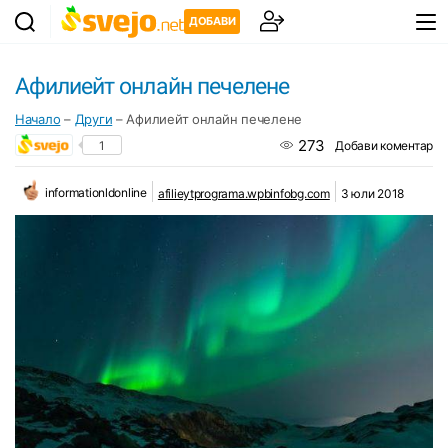
ДОБАВИ
Афилиейт онлайн печелене
Начало
–
Други
–
Афилиейт онлайн печелене
273
1
Добави коментар
informationldonline
afilieytprograma.wpbinfobg.com
3 юли 2018