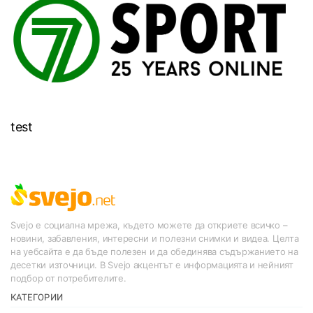
test
Svejo е социална мрежа, където можете да откриете всичко –
новини, забавления, интересни и полезни снимки и видеа. Целта
на уебсайта е да бъде полезен и да обединява съдържанието на
десетки източници. В Svejo акцентът е информацията и нейният
подбор от потребителите.
КАТЕГОРИИ