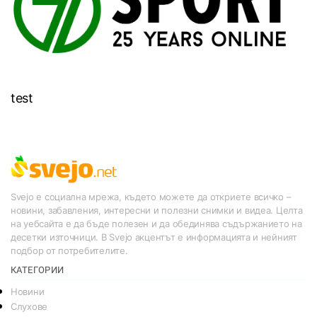
test
Svejo е социална мрежа, където можете да откриете всичко –
новини, забавления, интересни и полезни снимки и видеа. Целта
на уебсайта е да бъде полезен и да обединява съдържанието на
десетки източници. В Svejo акцентът е информацията и нейният
подбор от потребителите.
КАТЕГОРИИ
Новини
Слухове