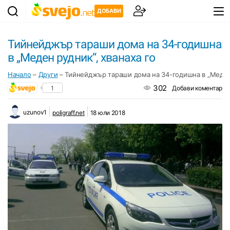
ДОБАВИ
Тийнейджър тараши дома на 34-годишна
в „Меден рудник“, хванаха го
Начало
–
Други
–
Тийнейджър тараши дома на 34-годишна в „Меден 
302
1
Добави коментар
uzunov1
poligraff.net
18 юли 2018