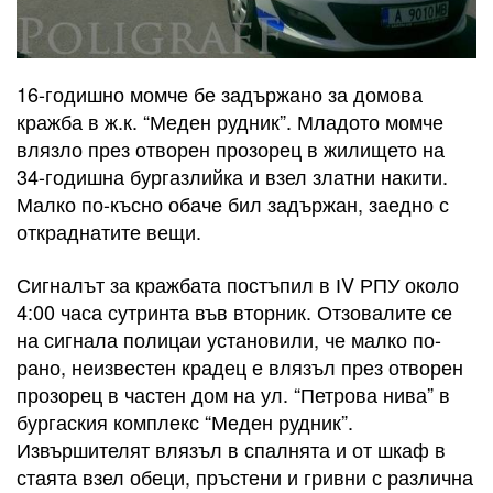
16-годишно момче бе задържано за домова
кражба в ж.к. “Меден рудник”. Младото момче
влязло през отворен прозорец в жилището на
34-годишна бургазлийка и взел златни накити.
Малко по-късно обаче бил задържан, заедно с
откраднатите вещи.
Сигналът за кражбата постъпил в ІV РПУ около
4:00 часа сутринта във вторник. Отзовалите се
на сигнала полицаи установили, че малко по-
рано, неизвестен крадец е влязъл през отворен
прозорец в частен дом на ул. “Петрова нива” в
бургаския комплекс “Меден рудник”.
Извършителят влязъл в спалнята и от шкаф в
стаята взел обеци, пръстени и гривни с различна