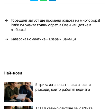
←
Горещият август ще промени живота на много хора!
Риби ги очаква голям обрат, а Овен нещастие в
любовта!
→
Баварска Романтика – Езера и Замъци
Най-нови
5 трика за справяне със спешни
разходи, които работят веднага
ТОП 6 казино сайтове за 2026-та