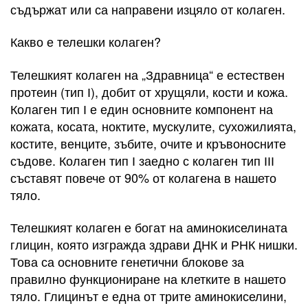
съдържат или са направени изцяло от колаген.
Какво е телешки колаген?
Телешкият колаген на „Здравница“ е естествен
протеин (тип І), добит от хрущяли, кости и кожа.
Колаген тип І е един основните компонент на
кожата, косата, ноктите, мускулите, сухожилията,
костите, венците, зъбите, очите и кръвоносните
съдове. Колаген тип І заедно с колаген тип ІІІ
съставят повече от 90% от колагена в нашето
тяло.
Телешкият колаген е богат на аминокиселината
глицин, която изгражда здрави ДНК и РНК нишки.
Това са основните генетични блокове за
правилно функциониране на клетките в нашето
тяло. Глицинът е една от трите аминокиселини,