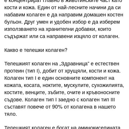
кости и кожа. Един от най-лесните начини да си
набавим колаген е да направим домашен костен
бульон. Друг умен и удобен избор е да изберем
използването на хранителни добавки, които
съдържат или са направени изцяло от колаген.
Какво е телешки колаген?
Телешкият колаген на „Здравница“ е естествен
протеин (тип І), добит от хрущяли, кости и кожа.
Колаген тип І е един основните компонент на
кожата, косата, ноктите, мускулите, сухожилията,
костите, венците, зъбите, очите и кръвоносните
съдове. Колаген тип І заедно с колаген тип ІІІ
съставят повече от 90% от колагена в нашето
тяло.
Телешкият колаген е богат на аминокиселината