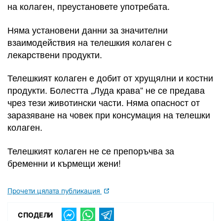
на колаген, преустановете употребата.
Няма установени данни за значителни
взаимодействия на телешкия колаген с
лекарствени продукти.
Телешкият колаген е добит от хрущялни и костни
продукти. Болестта „Луда крава“ не се предава
чрез тези животински части. Няма опасност от
заразяване на човек при консумация на телешки
колаген.
Телешкият колаген не се препоръчва за
бременни и кърмещи жени!
Прочети цялата публикация
СПОДЕЛИ