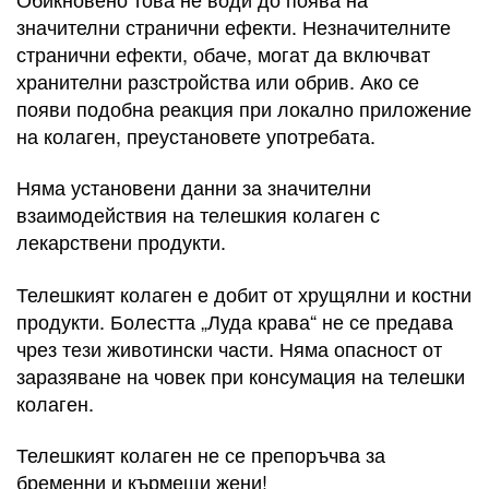
значителни странични ефекти. Незначителните
странични ефекти, обаче, могат да включват
хранителни разстройства или обрив. Ако се
появи подобна реакция при локално приложение
на колаген, преустановете употребата.
Няма установени данни за значителни
взаимодействия на телешкия колаген с
лекарствени продукти.
Телешкият колаген е добит от хрущялни и костни
продукти. Болестта „Луда крава“ не се предава
чрез тези животински части. Няма опасност от
заразяване на човек при консумация на телешки
колаген.
Телешкият колаген не се препоръчва за
бременни и кърмещи жени!