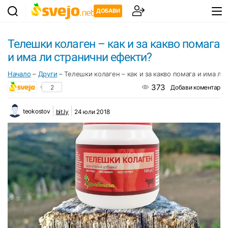
ДОБАВИ
Телешки колаген – как и за какво помага
и има ли странични ефекти?
Начало
–
Други
–
Телешки колаген – как и за какво помага и има ли
373
2
Добави коментар
teokostov
bit.ly
24 юли 2018