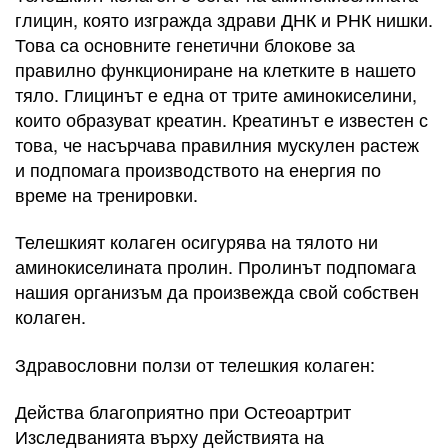
глицин, която изгражда здрави ДНК и РНК нишки.
Това са основните генетични блокове за
правилно функциониране на клетките в нашето
тяло. Глицинът е една от трите аминокиселини,
които образуват креатин. Креатинът е известен с
това, че насърчава правилния мускулен растеж
и подпомага производството на енергия по
време на тренировки.
Телешкият колаген осигурява на тялото ни
аминокиселината пролин. Пролинът подпомага
нашия организъм да произвежда свой собствен
колаген.
Здравословни ползи от телешкия колаген:
Действа благоприятно при Остеоартрит
Изследванията върху действията на