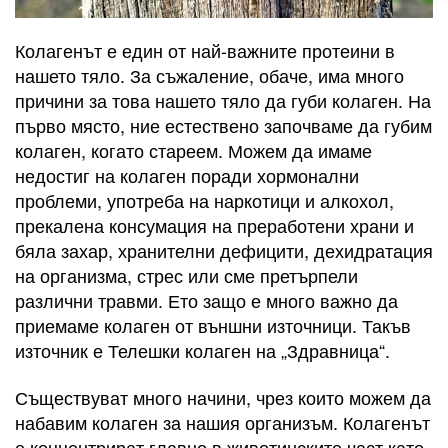
Колагенът е един от най-важните протеини в
нашето тяло. За съжаление, обаче, има много
причини за това нашето тяло да губи колаген. На
първо място, ние естествено започваме да губим
колаген, когато стареем. Можем да имаме
недостиг на колаген поради хормонални
проблеми, употреба на наркотици и алкохол,
прекалена консумация на преработени храни и
бяла захар, хранителни дефицити, дехидратация
на организма, стрес или сме претърпели
различни травми. Ето защо е много важно да
приемаме колаген от външни източници. Такъв
източник е Телешки колаген на „Здравница“.
Съществуват много начини, чрез които можем да
набавим колаген за нашия организъм. Колагенът
е концентрират главно в животинските част като