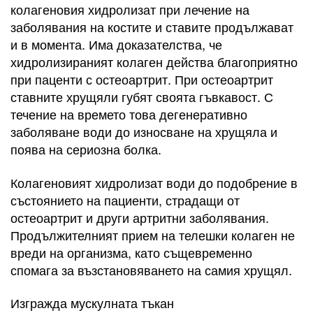
колагеновия хидролизат при лечение на
заболявания на костите и ставите продължават
и в момента. Има доказателства, че
хидролизираният колаген действа благоприятно
при паценти с остеоартрит. При остеоартрит
ставните хрущяли губят своята гъвкавост. С
течение на времето това дегенеративно
заболяване води до износване на хрущяла и
поява на сериозна болка.
Колагеновият хидролизат води до подобрение в
състоянието на пациенти, страдащи от
остеоартрит и други артритни заболявания.
Продължителният прием на телешки колаген не
вреди на организма, като същевременно
спомага за възстановяването на самия хрущял.
Изгражда мускулната тъкан