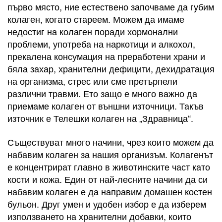
първо място, ние естествено започваме да губим
колаген, когато стареем. Можем да имаме
недостиг на колаген поради хормонални
проблеми, употреба на наркотици и алкохол,
прекалена консумация на преработени храни и
бяла захар, хранителни дефицити, дехидратация
на организма, стрес или сме претърпели
различни травми. Ето защо е много важно да
приемаме колаген от външни източници. Такъв
източник е Телешки колаген на „Здравница“.
Съществуват много начини, чрез които можем да
набавим колаген за нашия организъм. Колагенът
е концентрират главно в животинските част като
кости и кожа. Един от най-лесните начини да си
набавим колаген е да направим домашен костен
бульон. Друг умен и удобен избор е да изберем
използването на хранителни добавки, които