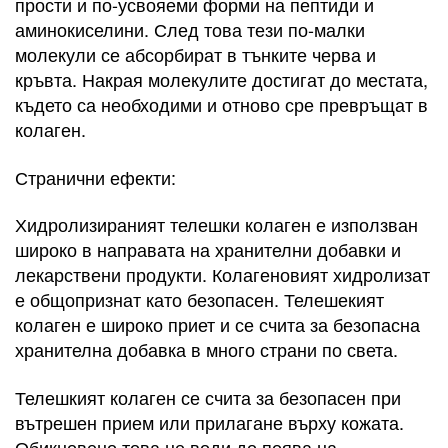
прости и по-усвояеми форми на пептиди и
аминокиселини. След това тези по-малки
молекули се абсорбират в тънките черва и
кръвта. Накрая молекулите достигат до местата,
където са необходими и отново сре превръщат в
колаген.
Странични ефекти:
Хидролизираният телешки колаген е използван
широко в направата на хранителни добавки и
лекарствени продукти. Колагеновият хидролизат
е общопризнат като безопасен. Телешекият
колаген е широко приет и се счита за безопасна
хранителна добавка в много страни по света.
Телешкият колаген се счита за безопасен при
вътрешен прием или прилагане върху кожата.
Обикновено това не води до поява на