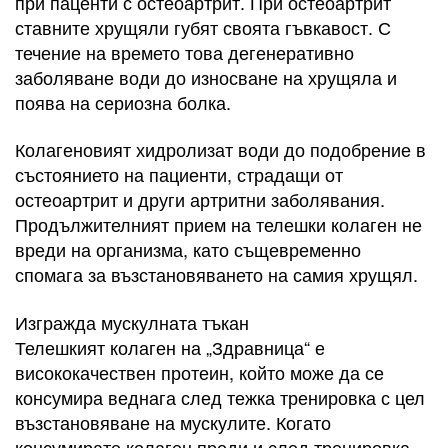
при паценти с остеоартрит. При остеоартрит
ставните хрущяли губят своята гъвкавост. С
течение на времето това дегенеративно
заболяване води до износване на хрущяла и
поява на сериозна болка.
Колагеновият хидролизат води до подобрение в
състоянието на пациенти, страдащи от
остеоартрит и други артритни заболявания.
Продължителният прием на телешки колаген не
вреди на организма, като същевременно
спомага за възстановяването на самия хрущял.
Изгражда мускулната тъкан
Телешкият колаген на „Здравница“ е
висококачествен протеин, който може да се
консумира веднага след тежка тренировка с цел
възстановяване на мускулите. Когато
консумирате колаген преди и след тренировка