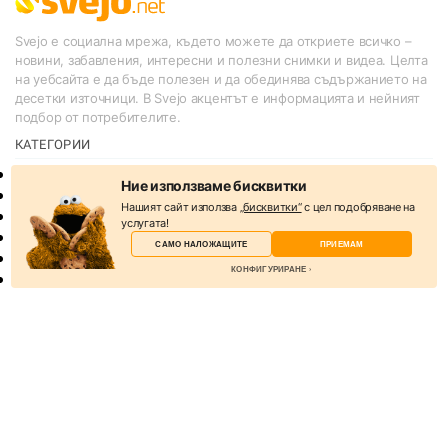
Svejo е социална мрежа, където можете да откриете всичко –
новини, забавления, интересни и полезни снимки и видеа. Целта
на уебсайта е да бъде полезен и да обединява съдържанието на
десетки източници. В Svejo акцентът е информацията и нейният
подбор от потребителите.
КАТЕГОРИИ
Новини
Ние използваме бисквитки
Слухове
Нашият сайт използва
„бисквитки“
с цел подобряване на
Спорт
услугата!
Lifestyle
САМО НАЛОЖАЩИТЕ
ПРИЕМАМ
Технологии
КОНФИГУРИРАНЕ
Други
Казино игри онлайн безплатно
Търговия с акции
Избери бисквитки
ПОЛЕЗНО
Бисквитките са малки текстови файлове, които
За нас
уеб сървърът съхранява на вашия компютър,
Реклама
когато посещавате уебсайта.
Общи условия
Условия за споделяне
Наложащи