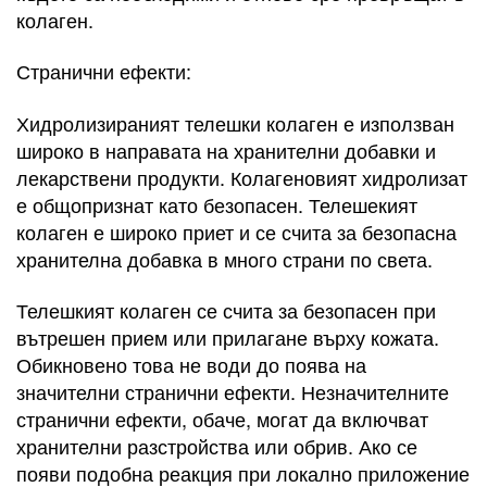
колаген.
Странични ефекти:
Хидролизираният телешки колаген е използван
широко в направата на хранителни добавки и
лекарствени продукти. Колагеновият хидролизат
е общопризнат като безопасен. Телешекият
колаген е широко приет и се счита за безопасна
хранителна добавка в много страни по света.
Телешкият колаген се счита за безопасен при
вътрешен прием или прилагане върху кожата.
Обикновено това не води до поява на
значителни странични ефекти. Незначителните
странични ефекти, обаче, могат да включват
хранителни разстройства или обрив. Ако се
появи подобна реакция при локално приложение