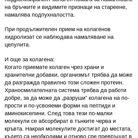
на бръчките и видимите признаци на стареене,
намалява подпухналостта.
При продължителен прием на колагенов
хидролизат се наблюдава намаляване на
целулита.
И още за колагена:
Когато приемате колаген чрез храни и
хранителни добавки, организмът трябва да може
да разгражда правилно този сложен протеин.
Храносмилателната система трябва да работи
добре, за да може да „разруши“ колагена на по-
прости и по-усвояеми форми на пептиди и
аминокиселини. След това тези по-малки
молекули се абсорбират в тънките черва и
кръвта. Накрая молекулите достигат до местата,
където са необходими и отново сре превръщат в