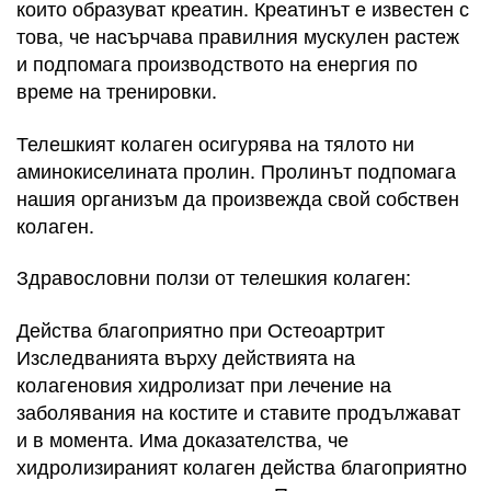
които образуват креатин. Креатинът е известен с
това, че насърчава правилния мускулен растеж
и подпомага производството на енергия по
време на тренировки.
Телешкият колаген осигурява на тялото ни
аминокиселината пролин. Пролинът подпомага
нашия организъм да произвежда свой собствен
колаген.
Здравословни ползи от телешкия колаген:
Действа благоприятно при Остеоартрит
Изследванията върху действията на
колагеновия хидролизат при лечение на
заболявания на костите и ставите продължават
и в момента. Има доказателства, че
хидролизираният колаген действа благоприятно