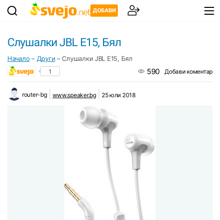
ДОБАВИ
Слушалки JBL E15, Бял
Начало
–
Други
–
Слушалки JBL E15, Бял
590
1
Добави коментар
router-bg
www.speaker.bg
25 юли 2018