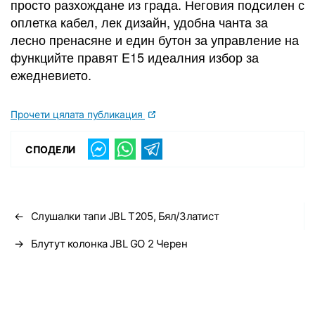
просто разхождане из града. Неговия подсилен с
оплетка кабел, лек дизайн, удобна чанта за
лесно пренасяне и един бутон за управление на
функцийте правят E15 идеалния избор за
ежедневието.
Прочети цялата публикация
СПОДЕЛИ
←
Слушалки тапи JBL T205, Бял/Златист
→
Блутут колонка JBL GO 2 Черен