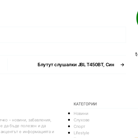
t
Блутут слушалки JBL T450BT, Син
→
КАТЕГОРИИ
Новини
Слухове
чко – новини, забавления,
 е да бъде полезен и да
Спорт
 акцентът е информацията и
Lifestyle