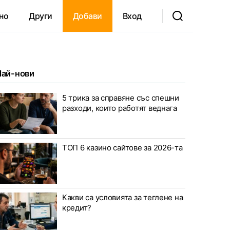
но
Други
Добави
Вход
Най-нови
5 трика за справяне със спешни
разходи, които работят веднага
ТОП 6 казино сайтове за 2026-та
Какви са условията за теглене на
кредит?