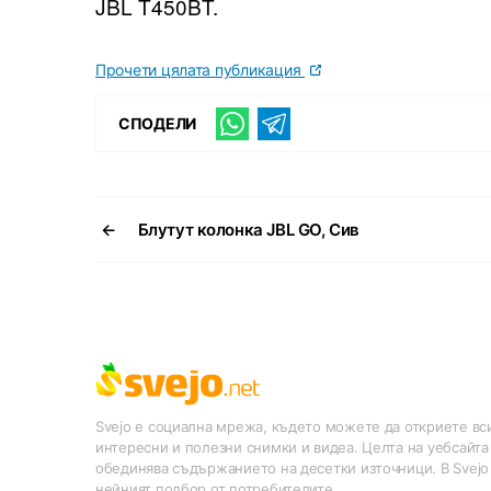
JBL T450BT.
Прочети цялата публикация
СПОДЕЛИ
←
Блутут колонка JBL GO, Сив
Svejo е социална мрежа, където можете да откриете вси
интересни и полезни снимки и видеа. Целта на уебсайта
обединява съдържанието на десетки източници. В Svejo
нейният подбор от потребителите.