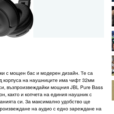
ки с мощен бас и модерен дизайн. Те са
Под корпуса на наушниците има чифт 32мм
аси, възпроизвеждайки мощния JBL Pure Bass
н, както и копчета на единия наушник с
данията си. За максимално удобство ще
произвеждане на аудио с едно зареждане на