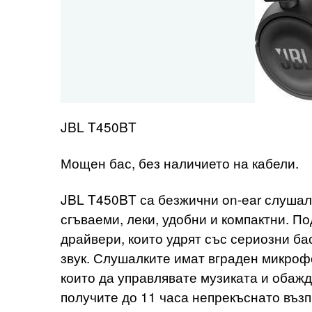
JBL T450BT
Мощен бас, без наличието на кабели.
JBL T450BT са безжични on-ear слушал
сгъваеми, леки, удобни и компактни. 
драйвери, които удрят със сериозни б
звук. Слушалките имат вграден микрофо
които да управлявате музиката и обаж
получите до 11 часа непрекъснато въз