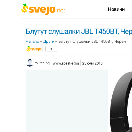
Новини
Блутут слушалки JBL T450BT, Че
Начало
–
Други
–
Блутут слушалки JBL T450BT, Черен
1
router-bg
www.speaker.bg
25 юли 2018