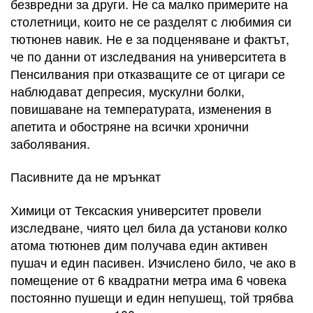
безвредни за други. Не са малко примерите на
столетници, които не се разделят с любимия си
тютюнев навик. Не е за подценяване и фактът,
че по данни от изследвания на университета в
Пенсилвания при отказващите се от цигари се
наблюдават депресия, мускулни болки,
повишаване на температурата, изменения в
апетита и обостряне на всички хронични
заболявания.
Пасивните да не мрънкат
Химици от Тексаския университет провели
изследване, чиято цел била да установи колко
атома тютюнев дим получава един активен
пушач и един пасивен. Изчислено било, че ако в
помещение от 6 квадратни метра има 6 човека
постоянно пушещи и един непушещ, той трябва