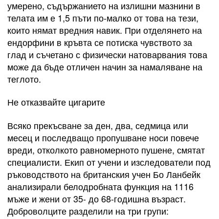
умерено, съдържанието на излишни мазнини в
телата им е 1,5 пъти по-малко от това на тези,
които нямат вредния навик. При отделянето на
ендорфини в кръвта се потиска чувството за
глад и съчетано с физически натоварвания това
може да бъде отличен начин за намаляване на
теглото.
Не отказвайте цигарите
Всяко прекъсване за ден, два, седмица или
месец и последващо пропушване носи повече
вреди, отколкото равномерното пушене, смятат
специалисти. Екип от учени и изследователи под
ръководството на британския учен Бо Ланбейк
анализирали белодробната функция на 1116
мъже и жени от 35- до 68-годишна възраст.
Доброволците разделили на три групи: