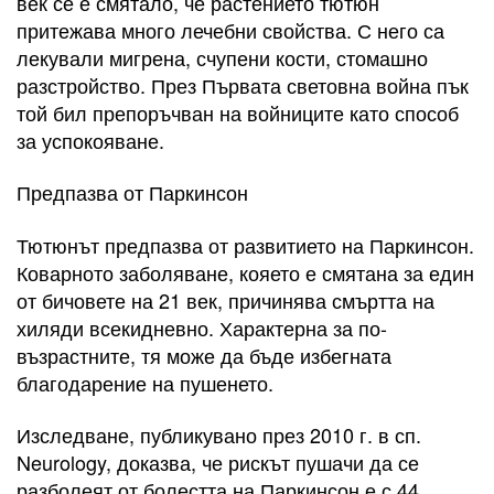
век се е смятало, че растението тютюн
притежава много лечебни свойства. С него са
лекували мигрена, счупени кости, стомашно
разстройство. През Първата световна война пък
той бил препоръчван на войниците като способ
за успокояване.
Предпазва от Паркинсон
Тютюнът предпазва от развитието на Паркинсон.
Коварното заболяване, кояето е смятана за един
от бичовете на 21 век, причинява смъртта на
хиляди всекидневно. Характерна за по-
възрастните, тя може да бъде избегната
благодарение на пушенето.
Изследване, публикувано през 2010 г. в сп.
Neurology, доказва, че рискът пушачи да се
разболеят от болестта на Паркинсон е с 44