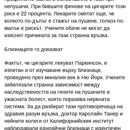
непушачи. При бившите фенове на цигарите този
риск е 22 процента. Лекарите смятат още, че
колкото по-дълъг е стажът на пушене, толкоз по-
малък е рискът. Учените обаче не могат да
изяснят причината за тази странна връзка.
Близнаците го доказват
Фактът, че цигарите лекуват Паркинсон, е
изпитан и от изучаване върху близнаци,
проведено през миналия век в Ню Йорк. Учените
забелязали странна зависимост между
наследствеността на гените на пушачите и
ужасната болест, която поразява нервната
система. За да разберат тази противоречаща на
здравия разум връзка, доктор Каролайн Танер и
нейните колеги от Калифорнийския институт
наблюдавали еднояйчни близнаци с идентичен