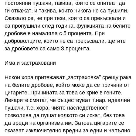
постоянни пушачи, такива, които се опитват да
ги откажат, и такива, които никога не са пушили.
Оказало се, че при тези, които са прекъсвали и
са пропушили след година, функцията на белите
дробове е намаляла с 5 процента. При
доброволците, които не са прекъсвали, щетите
за дробовете са само 3 процента.
Има и застраховани
Някои хора притежават „застраховка” срещу рака
на белите дробове, който може да се причини от
цигарите. Причината за това се крие в гените.
Лекарите смятат, че съществуват т.нар. идеални
пушачи, т.е. хора, чиято наследственост
позволява да пушат колкото си искат, без това
да вреди на организма им. Затова цигарите се
оказват изключително вредни за едни и напълно