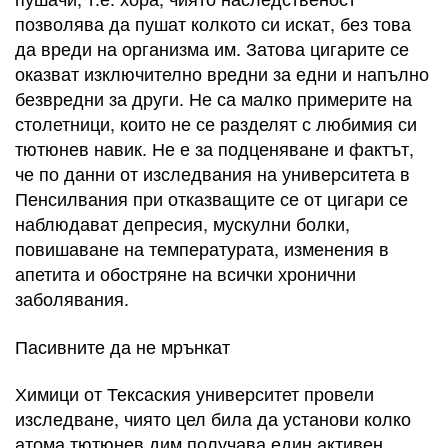
позволява да пушат колкото си искат, без това
да вреди на организма им. Затова цигарите се
оказват изключително вредни за едни и напълно
безвредни за други. Не са малко примерите на
столетници, които не се разделят с любимия си
тютюнев навик. Не е за подценяване и фактът,
че по данни от изследвания на университета в
Пенсилвания при отказващите се от цигари се
наблюдават депресия, мускулни болки,
повишаване на температурата, изменения в
апетита и обостряне на всички хронични
заболявания.
Пасивните да не мрънкат
Химици от Тексаския университет провели
изследване, чиято цел била да установи колко
атома тютюнев дим получава един активен