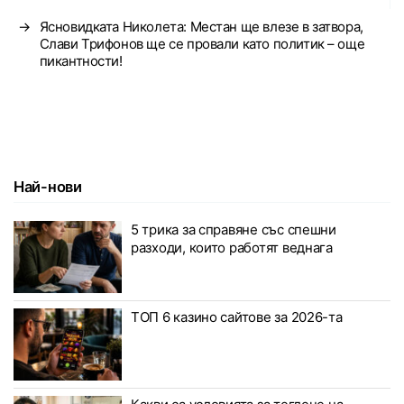
→
Ясновидката Николета: Местан ще влезе в затвора,
Слави Трифонов ще се провали като политик – още
пикантности!
Най-нови
5 трика за справяне със спешни
разходи, които работят веднага
ТОП 6 казино сайтове за 2026-та