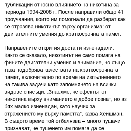
публикации относно влиянието на никотина за
периода 1994-2008 г. После направили общо 41
проучвания, които им помогнали да разберат как
се отразява никотинът върху организма: от
двигателните умения до краткосрочната памет.
Направените открития доста ги изненадали.
Както се оказало, никотинът не само помага на
фините двигателни умения и внимание, но също
така подобрява качествата на краткосрочната
памет, включително по време на изпълнението
на такива задачи като запомнянето на всички
видове списъци. „Знаехме, че ефектът от
никотина върху вниманието е добре познат, но аз
бях малко изненадан, като научих за
отражението му върху паметта“, казва Хеишман.
В същото време той отбелязва – много пушачи
признават, че пушенето им помага да се