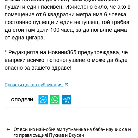
пушач и един пасивен. Изчислено било, че ако в
помещение от 6 квадратни метра има 6 човека
постоянно пушещи и един непушещ, той трябва
да стои там цели 100 часа, за да погълне дима
от една цигара.
* Редакцията на Новини365 предупреждава, че
въпреки всичко тютюнопушенето може да бъде
опасно за вашето здраве!
Прочети цялата публикация
СПОДЕЛИ
←
От всичко най-обичам тутманика на баба- научих се и
го правя същия! Пухкав и Вкусен