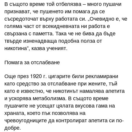
В същото време той отбелязва – много пушачи
признават, че пушенето им помага да се
съсредоточат върху работата си. „Очевидно е, че
голяма част от всекидневната ни работа е
свързана с паметта. Така че не бива да бъде
твърде изненадваща подобна полза от
никотина“, казва ученият.
Помага за отслабване
Още през 1920 г. цигарите били рекламирани
като средство за отслабване при жените, тъй
като е известно, че никотинът намалява апетита
и ускорява метаболизма. В същото време
пушачите не усещат цялата вкусова гама на
храната, което пък позволява на
чревоугодниците да контролират апетита си по-
добре.