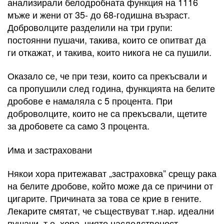
анализирали белодробната функция на 1116
мъже и жени от 35- до 68-годишна възраст.
Доброволците разделили на три групи:
постоянни пушачи, такива, които се опитват да
ги откажат, и такива, които никога не са пушили.
Оказало се, че при тези, които са прекъсвали и
са пропушили след година, функцията на белите
дробове е намаляла с 5 процента. При
доброволците, които не са прекъсвали, щетите
за дробовете са само 3 процента.
Има и застраховани
Някои хора притежават „застраховка” срещу рака
на белите дробове, който може да се причини от
цигарите. Причината за това се крие в гените.
Лекарите смятат, че съществуват т.нар. идеални
пушачи, т.е. хора, чиято наследственост