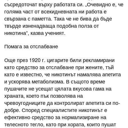
съсредоточат върху работата си. „Очевидно е, че
голяма част от всекидневната ни работа е
свързана с паметта. Така че не бива да бъде
твърде изненадваща подобна полза от
никотина“, казва ученият.
Помага за отслабване
Още през 1920 г. цигарите били рекламирани
като средство за отслабване при жените, тъй
като е известно, че никотинът намалява апетита
и ускорява метаболизма. В същото време
пушачите не усещат цялата вкусова гама на
храната, което пък позволява на
чревоугодниците да контролират апетита си по-
добре. Според специалистите никотинът е
ефективно средство за нормализиране на
телесното тегло, като при хората, които пушат