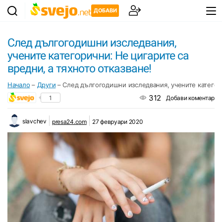
ДОБАВИ
След дългогодишни изследвания,
учените категорични: Не цигарите са
вредни, а тяхното отказване!
Начало
–
Други
–
След дългогодишни изследвания, учените категори
312
1
Добави коментар
slavchev
presa24.com
27 февруари 2020