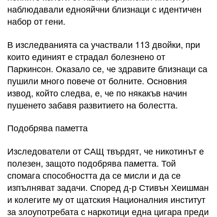
наблюдавали еднояйчни близнаци с идентичен
набор от гени.
В изследванията са участвали 113 двойки, при
които единият е страдал болезнено от
Паркинсон. Оказало се, че здравите близнаци са
пушили много повече от болните. Основния
извод, който следва, е, че по някакъв начин
пушенето забавя развитието на болестта.
Подобрява паметта
Изследователи от САЩ твърдят, че никотинът е
полезен, защото подобрява паметта. Той
спомага способността да се мисли и да се
изпълняват задачи. Според д-р Стивън Хеишман
и колегите му от щатския Националния институт
за злоупотребата с наркотици една цигара преди