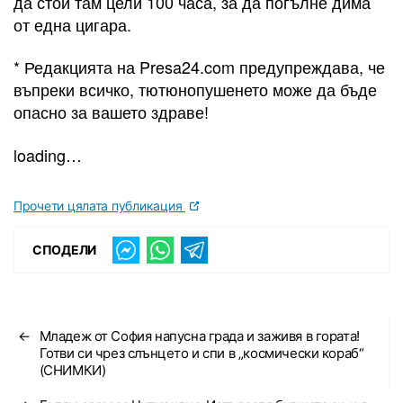
да стои там цели 100 часа, за да погълне дима
от една цигара.
* Редакцията на Presa24.com предупреждава, че
въпреки всичко, тютюнопушенето може да бъде
опасно за вашето здраве!
loading…
Прочети цялата публикация
СПОДЕЛИ
←
Младеж от София напусна града и заживя в гората!
Готви си чрез слънцето и спи в „космически кораб“
(СНИМКИ)