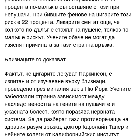
процента по-малък в съпоставяне с този при
непушачи. При бившите фенове на цигарите този
риск е 22 процента. Лекарите смятат още, че
колкото по-дълъг е стажът на пушене, толкоз по-
малък е рискът. Учените обаче не могат да
изяснят причината за тази странна връзка.
Близнаците го доказват
Фактът, че цигарите лекуват Паркинсон, е
изпитан и от изучаване върху близнаци,
проведено през миналия век в Ню Йорк. Учените
забелязали странна зависимост между
наследствеността на гените на пушачите и
ужасната болест, която поразява нервната
система. За да разберат тази противоречаща на
здравия разум връзка, доктор Каролайн Танер и
нейните колеги от Калифорнийския институт