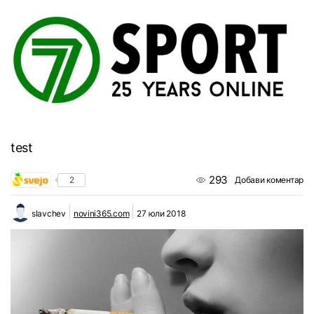
test
293
2
Добави коментар
slavchev
novini365.com
27 юли 2018