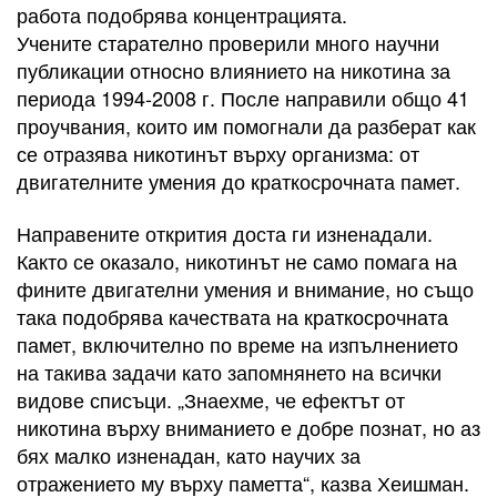
работа подобрява концентрацията.
Учените старателно проверили много научни
публикации относно влиянието на никотина за
периода 1994-2008 г. После направили общо 41
проучвания, които им помогнали да разберат как
се отразява никотинът върху организма: от
двигателните умения до краткосрочната памет.
Направените открития доста ги изненадали.
Както се оказало, никотинът не само помага на
фините двигателни умения и внимание, но също
така подобрява качествата на краткосрочната
памет, включително по време на изпълнението
на такива задачи като запомнянето на всички
видове списъци. „Знаехме, че ефектът от
никотина върху вниманието е добре познат, но аз
бях малко изненадан, като научих за
отражението му върху паметта“, казва Хеишман.