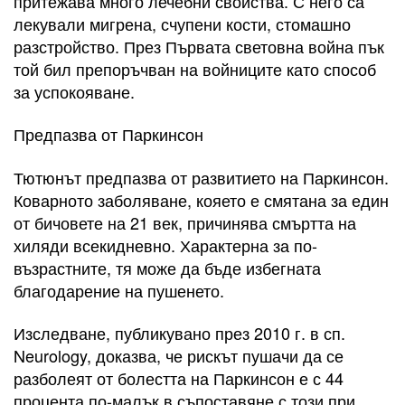
притежава много лечебни свойства. С него са
лекували мигрена, счупени кости, стомашно
разстройство. През Първата световна война пък
той бил препоръчван на войниците като способ
за успокояване.
Предпазва от Паркинсон
Тютюнът предпазва от развитието на Паркинсон.
Коварното заболяване, кояето е смятана за един
от бичовете на 21 век, причинява смъртта на
хиляди всекидневно. Характерна за по-
възрастните, тя може да бъде избегната
благодарение на пушенето.
Изследване, публикувано през 2010 г. в сп.
Neurology, доказва, че рискът пушачи да се
разболеят от болестта на Паркинсон е с 44
процента по-малък в съпоставяне с този при