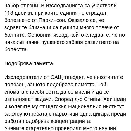
набор от гени. В изследванията са участвали
113 двойки, при които единият е страдал
болезнено от Паркинсон. Оказало се, че
здравите близнаци са пушили много повече от
болните. Основния извод, който следва, е, че по
някакъв начин пушенето забавя развитието на
болестта.
Подобрява паметта
Изследователи от САЩ твърдят, че никотинът е
полезен, защото подобрява паметта. Той
спомага способността да се мисли и да се
изпълняват задачи. Според д-р Стивън Хеишман
и колегите му от щатския Националния институт
за злоупотребата с наркотици една цигара преди
работа подобрява концентрацията.
Учените старателно проверили много научни