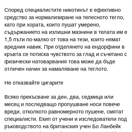
Според специалистите никотинът е ефективно
средство за нормализиране на телесното тегло,
като при хората, които пушат умерено,
съдържанието на излишни мазнини в телата им е
1,5 пъти по-малко от това на тези, които нямат
вредния навик. При отделянето на ендорфини в
кръвта се потиска чувството за глад и съчетано с
физически натоварвания това може да бъде
отличен начин за намаляване на теглото.
Не отказвайте цигарите
Всяко прекъсване за ден, два, седмица или
месец и последващо пропушване носи повече
вреди, отколкото равномерното пушене, смятат
специалисти. Екип от учени и изследователи под
ръководството на британския учен Бо Ланбейк