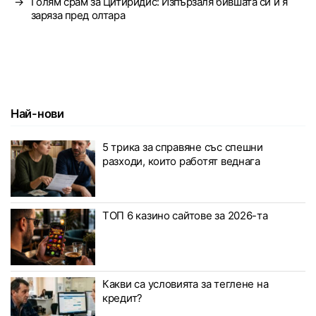
→
Голям срам за Цитиридис: Изпързаля бившата си и я
заряза пред олтара
Най-нови
5 трика за справяне със спешни
разходи, които работят веднага
ТОП 6 казино сайтове за 2026-та
Какви са условията за теглене на
кредит?