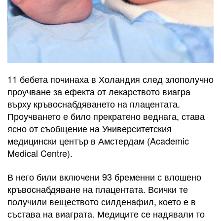
11 бебета починаха в Холандия след злополучно
проучване за ефекта от лекарството виагра
върху кръвоснабдяването на плацентата.
Проучването е било прекратено веднага, става
ясно от съобщение на Университетския
медицински център в Амстердам (Academic
Medical Centre).
В него били включени 93 бременни с влошено
кръвоснабдяване на плацентата. Всички те
получили веществото силденафил, което е в
състава на виаграта. Медиците се надявали то