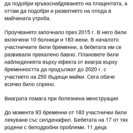
да подобри кръвоснабдяването на плацентата, а
оттам да подобри и развитието на плода в
майчината утроба.
Проучването започнало през 2015 г. В него били
включени 10 болници и 183 жени. В началото
участничките били бременни, а бебетата им се
развивали прекалено бавно. Плановете били
наблюденията върху ефекта от виагра върху
бременността да продължат до 2020 г. с
участието на 250 бъдещи майки. Сега обаче
всичко било спряно.
Виаграта помага при болезнена менструация
До момента 93 бременни от 183 участнички били
лекувани със силденафил. Бебетата на 17 от тях
родени с белодробни проблеми. 11 деца