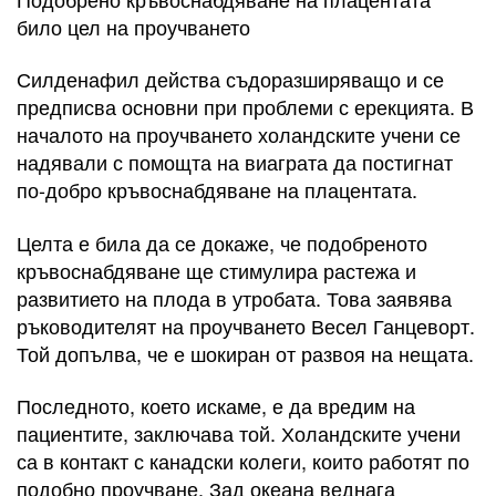
било цел на проучването
Силденафил действа съдоразширяващо и се
предписва основни при проблеми с ерекцията. В
началото на проучването холандските учени се
надявали с помощта на виаграта да постигнат
по-добро кръвоснабдяване на плацентата.
Целта е била да се докаже, че подобреното
кръвоснабдяване ще стимулира растежа и
развитието на плода в утробата. Това заявява
ръководителят на проучването Весел Ганцеворт.
Той допълва, че е шокиран от развоя на нещата.
Последното, което искаме, е да вредим на
пациентите, заключава той. Холандските учени
са в контакт с канадски колеги, които работят по
подобно проучване. Зад океана веднага