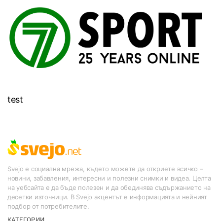
test
Svejo е социална мрежа, където можете да откриете всичко –
новини, забавления, интересни и полезни снимки и видеа. Целта
на уебсайта е да бъде полезен и да обединява съдържанието на
десетки източници. В Svejo акцентът е информацията и нейният
подбор от потребителите.
КАТЕГОРИИ