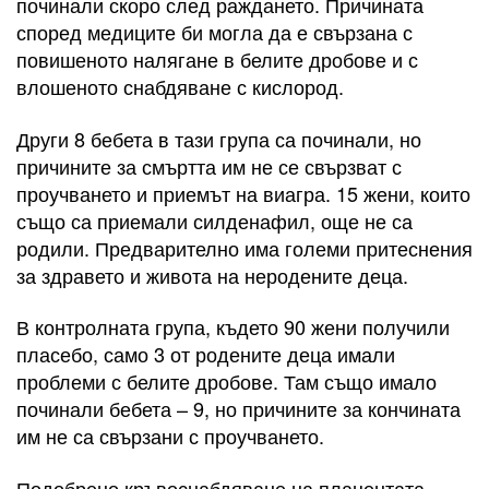
починали скоро след раждането. Причината
според медиците би могла да е свързана с
повишеното налягане в белите дробове и с
влошеното снабдяване с кислород.
Други 8 бебета в тази група са починали, но
причините за смъртта им не се свързват с
проучването и приемът на виагра. 15 жени, които
също са приемали силденафил, още не са
родили. Предварително има големи притеснения
за здравето и живота на неродените деца.
В контролната група, където 90 жени получили
пласебо, само 3 от родените деца имали
проблеми с белите дробове. Там също имало
починали бебета – 9, но причините за кончината
им не са свързани с проучването.
Подобрено кръвоснабдяване на плацентата