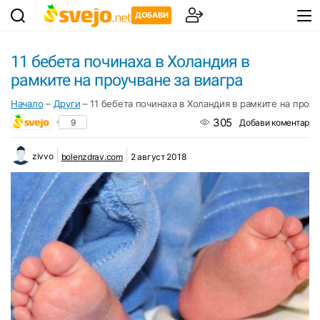
ДОБАВИ
11 бебета починаха в Холандия в
рамките на проучване за виагра
Начало
–
Други
–
11 бебета починаха в Холандия в рамките на проуч
305
9
Добави коментар
zivvo
bolenzdrav.com
2 август 2018