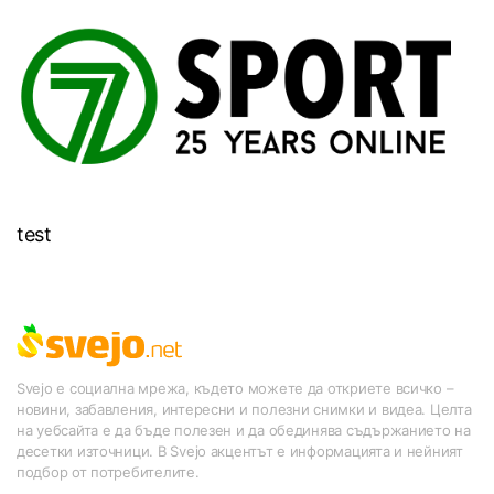
test
Svejo е социална мрежа, където можете да откриете всичко –
новини, забавления, интересни и полезни снимки и видеа. Целта
на уебсайта е да бъде полезен и да обединява съдържанието на
десетки източници. В Svejo акцентът е информацията и нейният
подбор от потребителите.