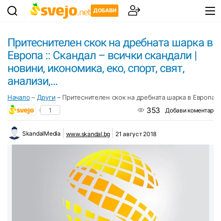
ДОБАВИ
Притеснителен скок на дребната шарка в
Европа :: Скандал – всички скандали |
новини, икономика, еко, спорт, свят,
анализи,…
Начало
–
Други
–
Притеснителен скок на дребната шарка в Европа :: 
353
1
Добави коментар
SkandalMedia
www.skandal.bg
21 август 2018