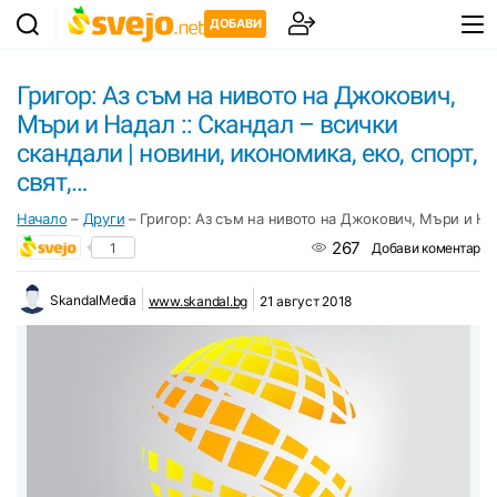
ДОБАВИ
Григор: Аз съм на нивото на Джокович,
Мъри и Надал :: Скандал – всички
скандали | новини, икономика, еко, спорт,
свят,…
Начало
–
Други
–
Григор: Аз съм на нивото на Джокович, Мъри и Нада
267
1
Добави коментар
SkandalMedia
www.skandal.bg
21 август 2018