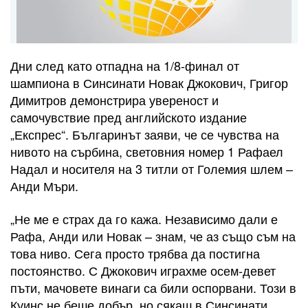
Дни след като отпадна на 1/8-финал от
шампиона в Синсинати Новак Джокович, Григор
Димитров демонстрира увереност и
самочувствие пред английското издание
„Експрес“. Българинът заяви, че се чувства на
нивото на сърбина, световния номер 1 Рафаел
Надал и носителя на 3 титли от Големия шлем –
Анди Мъри.
„Не ме е страх да го кажа. Независимо дали е
Рафа, Анди или Новак – знам, че аз също съм на
това ниво. Сега просто трябва да постигна
постоянство. С Джокович играхме осем-девет
пъти, мачовете винаги са били оспорвани. Този в
Куинс не беше добър, но сякаш в Синсинати