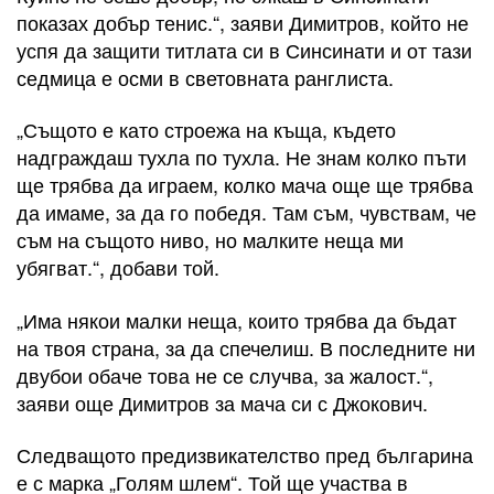
показах добър тенис.“, заяви Димитров, който не
успя да защити титлата си в Синсинати и от тази
седмица е осми в световната ранглиста.
„Същото е като строежа на къща, където
надграждаш тухла по тухла. Не знам колко пъти
ще трябва да играем, колко мача още ще трябва
да имаме, за да го победя. Там съм, чувствам, че
съм на същото ниво, но малките неща ми
убягват.“, добави той.
„Има някои малки неща, които трябва да бъдат
на твоя страна, за да спечелиш. В последните ни
двубои обаче това не се случва, за жалост.“,
заяви още Димитров за мача си с Джокович.
Следващото предизвикателство пред българина
е с марка „Голям шлем“. Той ще участва в